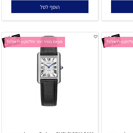
יוקרתי לאישה l שעון יד אמבוס l מתנה מושלמת לכלה l
2,695
₪
₪
3,390
הוסף לסל
קשרו אלינו!
מצאת מחיר יותר זול?תקשרו אלינו!