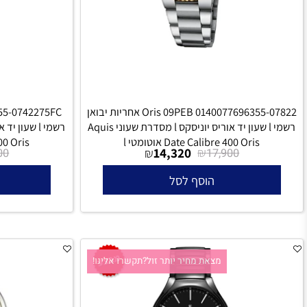
0140077696355-07822 Oris 09PEB אחריות יבואן
רשמי l שעון יד אוריס יוניסקס l מסדרת שעוני Aquis
Date Calibre 400 Oris אוטומטי l
e Calibre 400 Oris
₪
14,320
₪
₪
17,900
17,900
הוסף לסל
הו