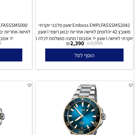
Emboss EMPLFASSSMS2042 שעון מלבני יוקרתי
משובץ 42 יהלומים לאישה אחריות יבואן רשמי l שעון
ס l מתנה מושלמת לכלה l
יד אמבוס l מתנה מושלמת לכלה l
₪
2,390
₪
₪
1,590
2,990
הוסף לסל
הו