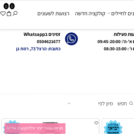
0
0
 לחיילים
קולקציה חדשה
רצועות לשעונים
פעילות
זמינים בWhatsapp
09:45-20:0
0504621677
08:
כתובת: הרצל 73, רמת גן
חפש
מיון לפי
מצאת מחיר יותר זול?תקשרו אלינו!