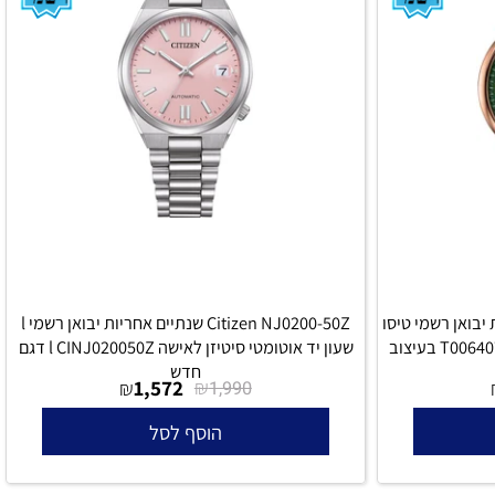
Tisso אחריות יבואן רשמי טיסו
Citizen NJ0200-50Z שנתיים אחריות יבואן רשמי l
אלגנטי l שעון טיסו לגבר T0064073309300 בעיצוב
שעון יד אוטומטי סיטיזן לאישה l CINJ020050Z דגם
חדש
1,572
₪
₪
1,990
הוסף לסל