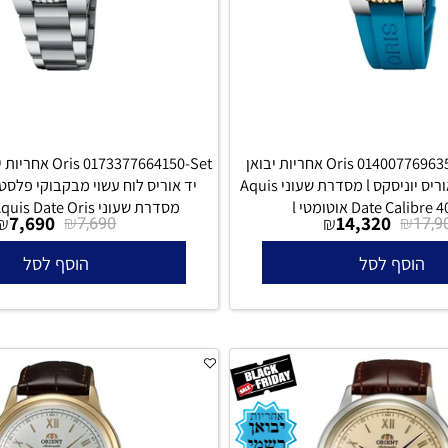
Oris 0140077696355-0742275FC אחריות יבואן
רשמי l שעון יד אוריס יוניסקס l מסדרת שעוני Aquis
Dat אוטומטי l
מסדרת שעוני Aquis Date Oris אוטומטי l
7,690
₪
14,320
₪
₪
7,690
סף לסל
הוסף לסל