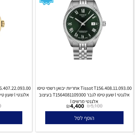
Tissot T156.408.11.093.00 אחריות יבואן רשמי טיסו
אלגנטי l שעון טיסו לגבר T1564081109300 בעיצוב
אלגנטי מרשים l
אלגנט
₪
4,400
₪
₪
3,960
5,100
הוסף לסל
הו