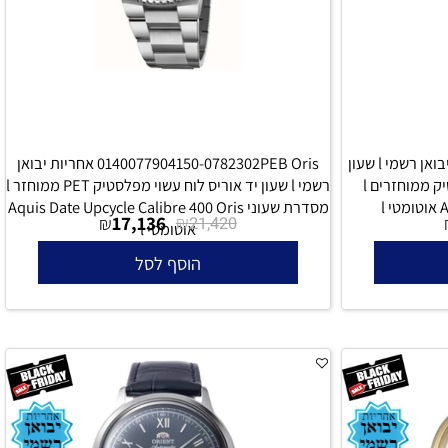
Oris 0173377664150-Set אחריות יבואן רשמי l שעון
0140077904150-0782302PEB Oris אחריות יבואן
יד אוריס לוח עשוי מבקבוקי פלסטיק ממוחזרים l
רשמי l שעון יד אוריס לוח עשוי מפלסטיק PET ממוחזר l
מסדרת שעוני Aquis Date Upcycle Calibre 400 Oris
17,136
₪
₪
21,420
אוטומטי l
הוסף לסל