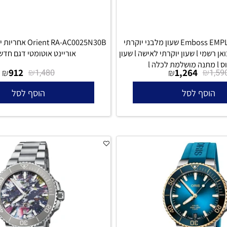
Emboss EMPLFASSSMS000 שעון מלבני יוקרתי
לאישה אחריות יבואן רשמי l שעון יוקרתי לאישה l שעון
אוריינט אוטומטי דגם חדש לג
912
₪
1,264
₪
₪
1,480
סף לסל
הוסף לסל