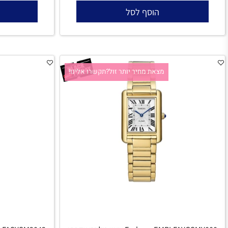
l
₪
2,774
₪
₪
3,490
3,490
הוסף לסל
הו
מצאת מחיר יותר זול?תקשרו אלינו!
מצאת