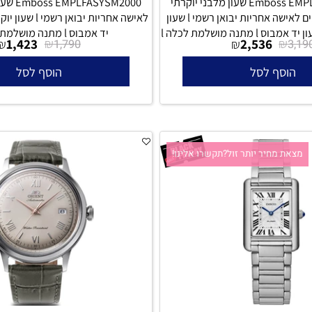
Emboss EMPLFASYSM2042 שעון מלבני יוקרתי
EMPLFASYSM2000
משובץ 42 יהלומים לאישה אחריות יבואן רשמי l שעון
יד אמבוס l מתנה מושלמת לכלה l
1,423
₪
2,536
₪
₪
1,790
סף לסל
הוסף לסל
 מחיר יותר זול?תקשרו אלינו!