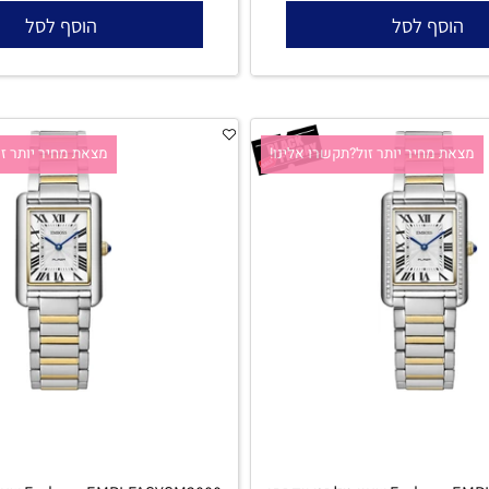
l
יד אמבוס l מתנה מושלמת לכלה l
1,423
₪
2,774
₪
₪
1,790
סף לסל
הוסף לסל
 מחיר יותר זול?תקשרו אלינו!
מצאת מחיר יותר זול?ת