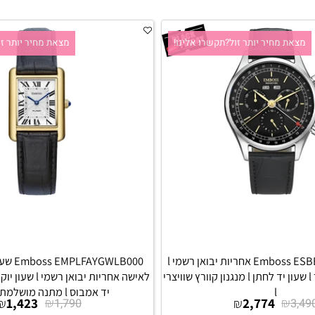
 מחיר יותר זול?תקשרו אלינו!
מצאת מחיר יותר זול?ת
Emboss ESBEMCSSBLB000 אחריות יבואן רשמי l
EMPLFAYGWLB000
שעון אמבוס לגבר l שעון יד לחתן l מנגנון קוורץ שוויצרי