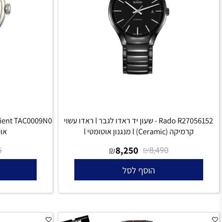
מצאת מחיר יותר זול?תקשרו אלינו!
Rado R27056152 - שעון יד ראדו לגבר l ראדו עשוי
קרמיקה (Ceramic) l מנגנון אוטומטי l
אוטומטי 
₪
8,250
₪
₪
1,405
8,490