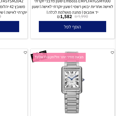
Emboss EMPLFAYGSMY000 שעון מלבני יוקרתי
לאישה אחריות יבואן רשמי l שעון יוקרתי לאישה l שעון
יד אמבוס l מתנה מושלמת לכלה l
יוקרתי לאישה l שעון יד אמבוס l מתנה מושלמת לכלה l
₪
1,582
₪
₪
3,190
1,990
הוסף לסל
הו
מצאת מחיר יותר זול?תקשרו אלינו!
מצאת