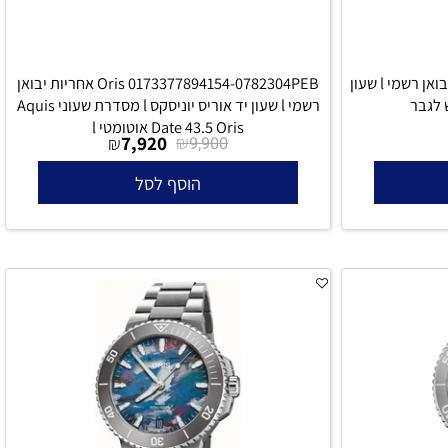
Orient RA-AC0025N30B אחריות יבואן רשמי l שעון
Oris 0173377894154-0782304PEB אחריות יבואן
בר
רשמי l שעון יד אוריס יוניסקס l מסדרת שעוני Aquis
Date 43.5 Oris אוטומטי l
7,920
₪
₪
9,900
הוסף לסל