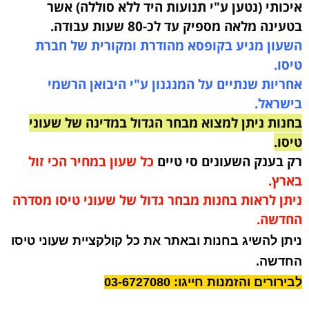
איכותי (נטען ע"י תנועות היד ללא סוללה) אשר
בטעינה מלאה מספיק עד לכ-80 שעות עבודה
.
השעון מגיע בקופסא מהודרת ומקורית של חברת
טיסו.
אחריות שנתיים על המנגנון ע"י היבואן הרשמי
בישראל.
בחנות ניתן למצוא מבחר הגדול במדינה של שעוני
טיסו.
רק בענק השעונים סי טיים
כל שעון במחיר הכי זול
בארץ.
ניתן לראות בחנות מבחר גדול של שעוני טיסו מסדרה
החדשה.
ניתן להשיג בחנות ובאתר את כל קולקציית שעוני טיסו
החדשה.
לבירורים והזמנות חייגו: 03-6727080