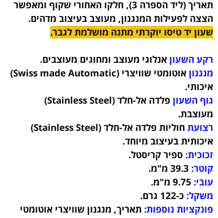
תאריך (ליד הספרה 3), חלקו האחורי שקוף ומאפשר
הצצה לפעילות המנגנון, מעוצב בעיצוב מדהים.
שעון יד טיסו יוקרתי מתנה מושלמת לגבר.
רקע השעון
אנלוגי מעוצב ומחוגים מעוצבים.
מנגנון
אוטומטי שוויצרי (Swiss made Automatic)
איכותי.
גוף השעון
פלדה אל-חלד (Stainless Steel)
מעוצבת
.
רצועת
חוליות פלדה אל-חלד (Stainless Steel)
איכותית
בעיצוב מיוחד.
זכוכית:
ספיר קריסטל.
קוטר:
39.3
מ"מ.
עובי:
9.75
מ"מ.
משקל:
כ-122 גרם
.
פונקציות נוספות:
תאריך, מנגנון שוויצרי אוטומטי