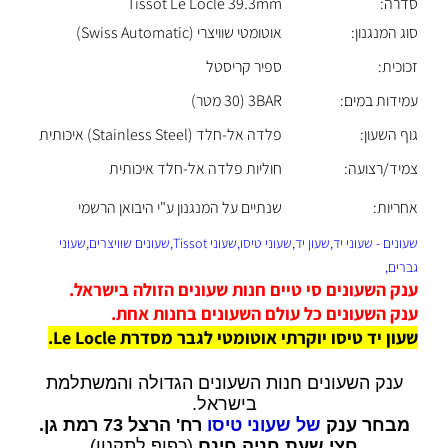
סדרה:
Tissot Le Locle 39.3mm
סוג המנגנון:
אוטומטי שוויצרי (Swiss Automatic)
זכוכית:
ספיר קריסטל
עמידות במים:
3BAR (30 מטר)
גוף השעון:
פלדה אל-חלד (Stainless Steel) איכותית
צמיד/רצועה:
חוליות פלדה אל-חלד איכותית
אחריות:
שנתיים על המנגנון ע"י היבואן הרשמי
שעונים - שעוני יד,שעון יד,שעוני טיסו,שעוני Tissot,שעונים שוויצרים,שעוני
גברים,
ענק השעונים סי טיים חנות שעונים הזולה בישראל.
ענק השעונים כל עולם השעונים בחנות אחת.
שעון יד טיסו יוקרתי אוטומטי לגבר מסדרת Le Locle
.
ענק השעונים חנות השעונים הגדולה והמשתלמת
בישראל.
מבחר ענק
של שעוני טיסו
רח' הרצל 73 רמת גן.
חצי שעת חניה חינם
(כפוף לתקנון)