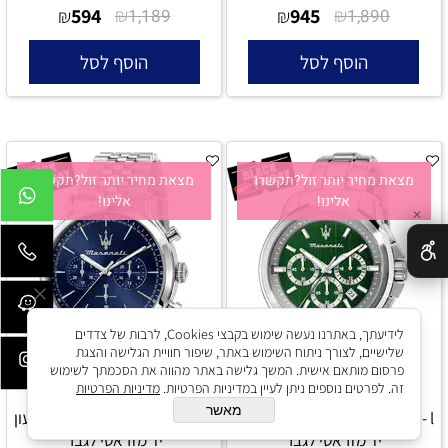
594
₪
945
₪
₪
1,189
₪
1,890
הוסף לסל
הוסף לסל
מצאת מחיר יותר זול?תקשרו
מצאת מחיר יותר זול?תקשרו
אלינו!
אלינו!
✕
לידיעתך, באתרנו נעשה שימוש בקבצי Cookies, לרבות של צדדים
שלישיים, לצורך ניתוח השימוש באתר, שיפור חוויית הגלישה והצגת
פרסום מותאם אישית. המשך גלישה באתר מהווה את הסכמתך לשימוש
זה. לפרטים נוספים ניתן לעיין במדיניות הפרטיות.
מדיניות הפרטיות
מאשר
Maserati R8873621017 - l שעון
Maserati R8873618024 - l שעון
יד מזראטי לגבר
יד מזראטי לגבר