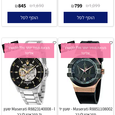
845
₪
799
₪
₪
1,690
₪
1,099
הוסף לסל
הוסף לסל
מצאת מחיר יותר זול?תקשרו
מצאת מחיר יותר זול?תקשרו
אלינו!
אלינו!
Maserati R8851108002 - שעון יד
Maserati R8823140008 - l שעון
מזראטי לגבר
יד מזראטי לגבר