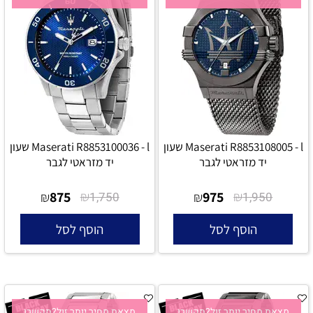
Maserati R8853108005 - l שעון
Maserati R8853100036 - l שעון
יד מזראטי לגבר
יד מזראטי לגבר
875
₪
975
₪
₪
1,750
₪
1,950
הוסף לסל
הוסף לסל
מצאת מחיר יותר זול?תקשרו
מצאת מחיר יותר זול?תקשרו