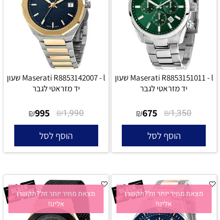
Maserati R8853151011 - l שעון
Maserati R8853142007 - l שעון
יד מזראטי לגבר
יד מזראטי לגבר
995
₪
675
₪
₪
1,990
₪
1,350
הוסף לסל
הוסף לסל
מצאת מחיר יותר זול?תקשרו
מצאת מחיר יותר זול?תקשרו
אלינו!
אלינו!