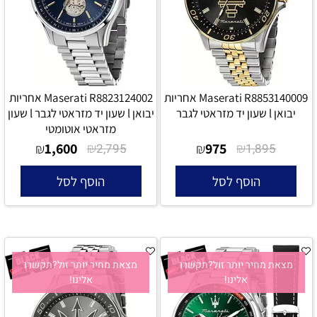
Maserati R8853140009 אחריות
Maserati R8823124002 אחריות
יבואן l שעון יד מזראטי לגבר
יבואן l שעון יד מזראטי לגבר l שעון
מזראטי אוטומטי
1,600
₪
975
₪
₪
2,795
₪
1,895
הוסף לסל
הוסף לסל
מצאת מחיר יותר זול?תקשרו
מצאת מחיר יותר זול?תקשרו
אלינו!
אלינו!