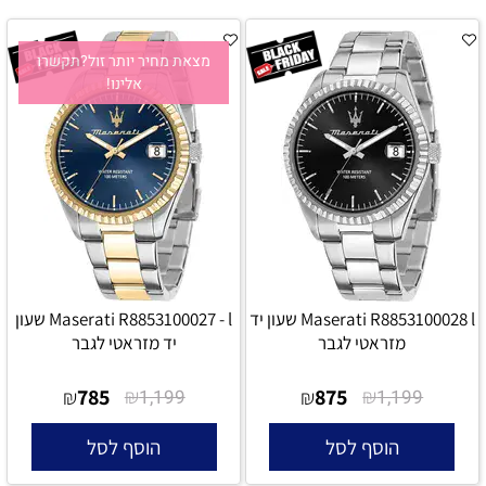
מצאת מחיר יותר זול?תקשרו
אלינו!
Maserati R8853100028 l שעון יד
Maserati R8853100027 - l שעון
מזראטי לגבר
יד מזראטי לגבר
785
₪
875
₪
₪
1,199
₪
1,199
הוסף לסל
הוסף לסל