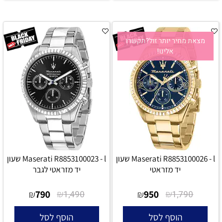
מצאת מחיר יותר זול?תקשרו
אלינו!
Maserati R8853100026 - l שעון
Maserati R8853100023 - l שעון
יד מזראטי
יד מזראטי לגבר
790
₪
950
₪
₪
1,490
₪
1,790
הוסף לסל
הוסף לסל