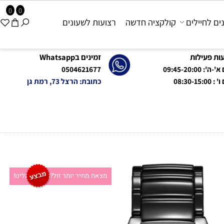
0
0
 לחיילים
קולקציה חדשה
רצועות לשעונים
פעילות
זמינים בWhatsapp
09:45-20:0
0504621677
08:
כתובת: הרצל 73, רמת גן
מצאת מחיר יותר זול?תקשרו אלינו!