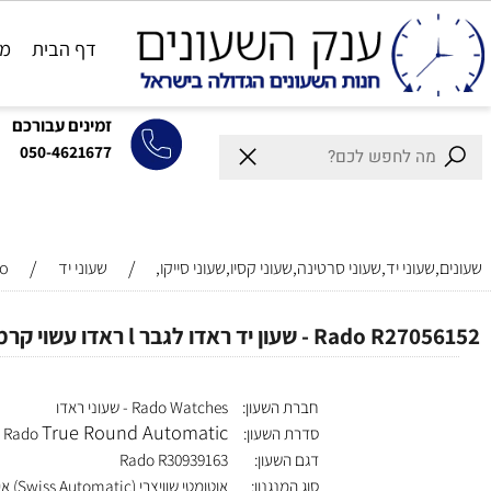
דף הבית
מותגים
זמינים עבורכם
050-4621677
/
/
וני יד,שעוני סרטינה,שעוני קסיו,שעוני סייקו,
שעוני יד
Rado
 ראדו לגבר l ראדו עשוי קרמיקה (Ceramic) l מנגנון אוטומטי l
חברת השעון:
Rado Watches - שעוני ראדו
True Round Automatic
סדרת השעון:
Rado
דגם השעון:
Rado R30939163