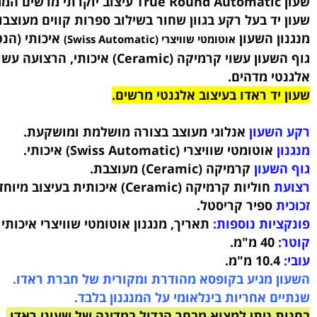
וויצרי באיכות גובהה מסדרת שעוני Rado True Round Automatic.
לגנטי יוקרתי ייחודי של חברת Rado.
ד בעל רקע בגוון שחור בשילוב ספרות קווים מעוצבות, מח
 השעון
איכותי (הנטען ע"י 
אוטומטי שוויצרי (Swiss Automatic)
י מדהים.
ד ראדו בעיצוב אלגנטי מרשים.
שעון
אנלוגי מעוצב בצורה מושלמת ומושקעת.
אוטומטי שוויצרי (Swiss Automatic) איכותי.
עון
קרמיקה (Ceramic)
מעוצבת
.
חוליות קרמיקה (Ceramic) איכותית
בעיצוב מיוחד.
ספיר קריסטל.
ות נוספות:
תאריך, מנגנון אוטומטי שוויצרי איכותי (הנטען ע
40
מ"מ.
10. מ"מ.