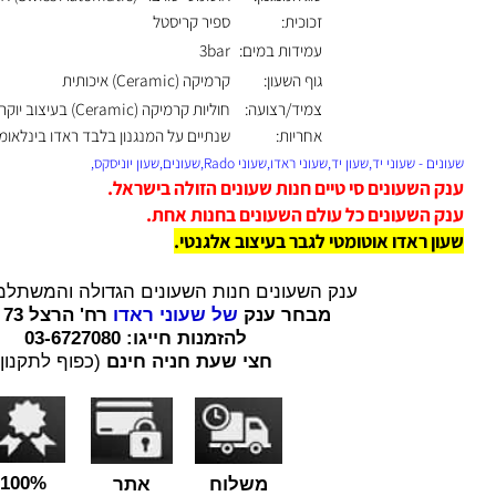
סוג המנגנון:
אוטומטי שוויצרי (Swiss Automatic) איכותי
זכוכית:
ספיר קריסטל
עמידות במים:
3bar
גוף השעון:
קרמיקה (Ceramic) איכותית
צמיד/רצועה:
חוליות קרמיקה (Ceramic) בעיצוב יוקרתי
אחריות:
שנתיים על המנגנון בלבד ראדו בינלאומי
שעוני יד,שעון יד,שעוני ראדו,שעוני Rado,שעונים,שעון יוניסקס,
השעונים סי טיים חנות שעונים הזולה בישראל.
השעונים כל עולם השעונים בחנות אחת.
 ראדו אוטומטי לגבר בעיצוב אלגנטי
.
ענק השעונים חנות השעונים הגדולה והמשתלמת בי
מבחר ענק
של שעוני ראדו
רח' הרצל 73 רמת גן.
להזמנות חייגו: 03-6727080
חצי שעת חניה חינם
(כפוף לתקנון)