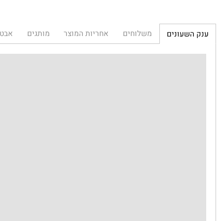
משלוחים
אחריות המוצר
מותגים
אבטחת הא
השעונים
ענ