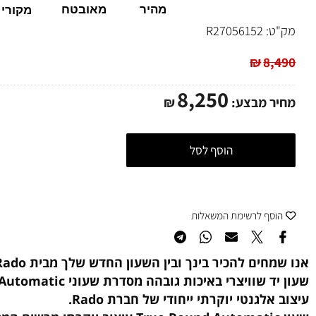
100%
משלוח
אתר
מהיר
מאובטח
מקורי
ט:
R27056152
₪
8,
8,250
ר מבצע:
₪
הוסף לסל
סף לרשימת המשאלות
חים להכיר בינך ובין השעון החדש שלך מבית Rado!