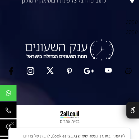
כתובת: הרצל 73 פינת ז’בוטינסקי רמת גן
טקסט
טקסט
✕
בניית אתרים
לידיעתך, באתרנו נעשה שימוש בקבצי Cookies, לרבות של צדדים