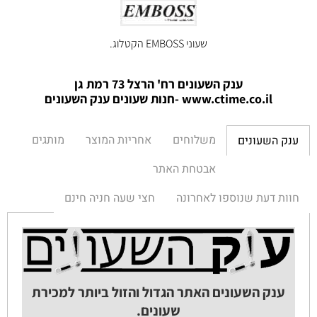
שעוני EMBOSS הקטלוג.
ענק השעונים רח' הרצל 73 רמת גן
www.ctime.co.il
-חנות שעונים ענק הש
עונים
משלוחים
אחריות המוצר
מותגים
ענק השעונים
אבטחת האתר
חוות דעת שנוספו לאחרונה
חצי שעה חניה חינם
ענק השעונים האתר הגדול והזול ביותר למכירת
שעונים.