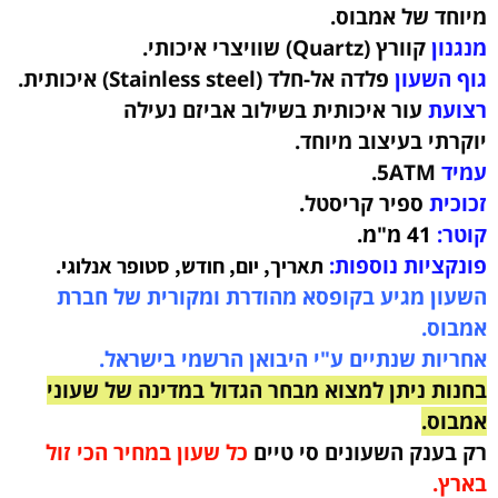
מיוחד של אמבוס.
מנגנון
קוורץ (Quartz) שוויצרי איכותי
.
גוף השעון
פלדה אל-חלד
(Stainless steel) איכותית.
רצועת
עור איכותית בשילוב אביזם נעילה
יוקרתי
בעיצוב מיוחד.
עמיד
5ATM.
זכוכית
ספיר קריסטל.
קוטר:
41 מ"מ.
פונקציות נוספות:
.
תאריך, יום, חודש, סטופר אנלוגי
השעון מגיע בקופסא מהודרת ומקורית של חברת
אמבוס.
אחריות שנתיים ע"י היבואן הרשמי בישראל.
בחנות ניתן למצוא מבחר הגדול במדינה של שעוני
אמבוס.
רק בענק השעונים סי טיים
כל שעון במחיר הכי זול
בארץ.