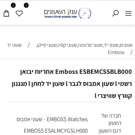
0
0
/
שעונים,שעוני יד,שעוני סרטינה,שעוני קסיו,שעוני סייקו,
שעוני יד
/
Emboss
Emboss ESBEMCSSBLB000 אחריות יבואן
רשמי l שעון אמבוס לגבר l שעון יד לחתן l מנגנון
קוורץ שוויצרי l
חברה של
EMBOSS Watches - שעוני אמבוס
השעון:
דגם השעון:
ESALMCYGSLH000
EMBOSS