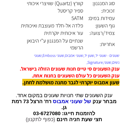
סוג המנגנון:
קוורץ (Quartz) שוויצרי איכותי
זכוכית:
ספיר קריסטל
עמידות במים:
5ATM
גוף השעון:
פלדה אל-חלד מעוצבת ואיכותית
צמיד/רצועה:
עור איכותית יוקרתית
שנתיים על המנגנון ע"י היבואן
אחריות:
הרשמי
שעונים - שעוני יד,שעון יד,שעוני אמבוס,שעוני Emboss,שעוני
נשים,שעוני,Signature,
ענק השעונים סי טיים חנות שעונים הזולה בישראל.
ענק השעונים כל עולם השעונים בחנות אחת.
שעון אמבוס יוקרתי לגבר מתנה מושלמת לחתן.
ענק השעונים שתי חנויות שעונים במקום אחד.
מבחר ענק
של שעוני אמבוס
רח' הרצל 73 רמת
גן.
להזמנות חייגו: 03-6727080
חצי שעת חניה חינם
(כפוף לתקנון)