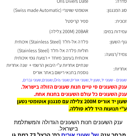
סדרה:
Oris Divers Date
סוג המנגנון:
אוטומטי שוויצרי (Swiss made Automatic)
זכוכית:
ספיר קריסטל
עמידות במים:
20BAR (200M צלילה)
גוף השעון:
פלדה אל-חלד (Stainless Steel) איכותית
חוליות פלדה אל-חלד (Stainless Steel)
צמיד/רצועה:
איכותית בעיצוב מיוחד + רצועת גומי איכותית
שנתיים אחריות ע"י היבואן הרשמי + שנה אחריות
אחריות:
נוספת בתנאי רישום באתר אוריס
שעונים - שעוני יד,שעון יד,שעוני אוריס,שעוני Oris,שעונים,שעוני גברים,
ענק השעונים סי טיים חנות שעונים הזולה בישראל.
ענק השעונים כל עולם השעונים בחנות אחת.
שעון יד אוריס 200M צלילה עם מנגנון אוטומטי נטען
ע"י תנועות היד ללא סוללה.
ענק השעונים חנות השעונים הגדולה והמשתלמת
בישראל.
מבחר ענק
של שעוני אוריס
רח' הרצל 73 רמת גן.