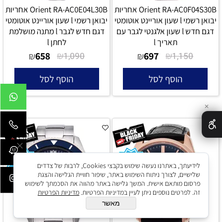
Orient RA-AC0F04S30B אחריות
Orient RA-AC0E04L30B אחריות
יבואן רשמי l שעון אוריינט אוטומטי
יבואן רשמי l שעון אוריינט אוטומטי
דגם חדש l שעון אלגנטי לגבר עם
דגם חדש לגבר l מתנה מושלמת
תאריך l
לחתן l
658
₪
697
₪
₪
1,090
₪
1,150
הוסף לסל
הוסף לסל
✕
לידיעתך, באתרנו נעשה שימוש בקבצי Cookies, לרבות של צדדים
שלישיים, לצורך ניתוח השימוש באתר, שיפור חוויית הגלישה והצגת
פרסום מותאם אישית. המשך גלישה באתר מהווה את הסכמתך לשימוש
זה. לפרטים נוספים ניתן לעיין במדיניות הפרטיות.
מדיניות הפרטיות
מאשר