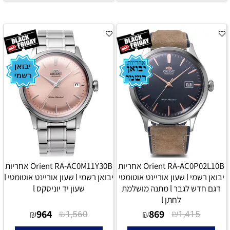
Orient RA-AC0P02L10B אחריות
Orient RA-AC0M11Y30B אחריות
יבואן רשמי l שעון אוריינט אוטומטי
יבואן רשמי l שעון אוריינט אוטומטי l
דגם חדש לגבר l מתנה מושלמת
שעון יד יוניסקס l
לחתן l
964
₪
869
₪
₪
1,560
₪
1,415