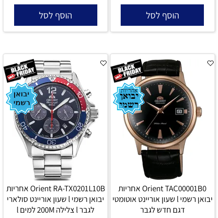
הוסף לסל
הוסף לסל
Orient TAC00001B0 אחריות
Orient RA-TX0201L10B אחריות
יבואן רשמי l שעון אוריינט אוטומטי
יבואן רשמי l שעון אוריינט סולארי
דגם חדש לגבר
לגבר l צלילה 200M למים l