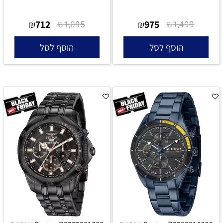
712
₪
975
₪
₪
1,095
₪
1,499
הוסף לסל
הוסף לסל