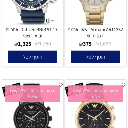
Armani AR11332 - שעון ארמני
Citizen BN0151-17L - אחריות
דגם חדש
יבואן רשמי
1,325
₪
375
₪
₪
1,750
₪
1,690
הוסף לסל
הוסף לסל
מצאת מחיר יותר זול?תקשרו
מצאת מחיר יותר זול?תקשרו
אלינו!
אלינו!