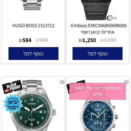
HUGO BOSS 1513712
Emboss EMICMABKBMB000 -
אחריות יבואן רשמי
584
₪
1,250
₪
₪
990
₪
2,290
הוסף לסל
הוסף לסל
מצאת מחיר יותר זול?תקשרו
אלינו!