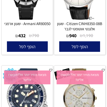
Citizen CINH8350-08B - שעון
Armani AR80050 - שעון ארמני
אלגנטי אוטומטי לגבר
432
₪
940
₪
₪
790
₪
1,190
הוסף לסל
הוסף לסל
מצאת מחיר יותר זול?תקשרו
מצאת מחיר יותר זול?תקשרו
אלינו!
אלינו!