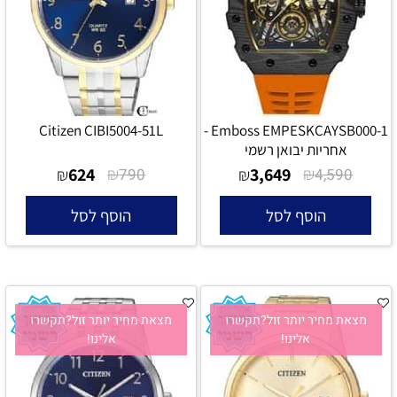
Citizen CIBI5004-51L
Emboss EMPESKCAYSB000-1 -
אחריות יבואן רשמי
624
₪
3,649
₪
₪
790
₪
4,590
הוסף לסל
הוסף לסל
מצאת מחיר יותר זול?תקשרו
מצאת מחיר יותר זול?תקשרו
אלינו!
אלינו!