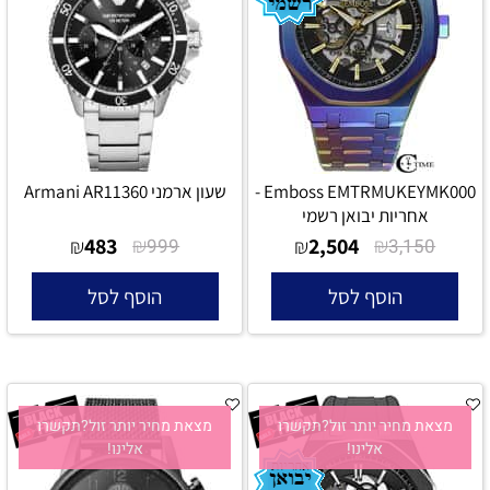
Emboss EMTRMUKEYMK000 -
שעון ארמני Armani AR11360
אחריות יבואן רשמי
483
₪
2,504
₪
₪
999
₪
3,150
הוסף לסל
הוסף לסל
מצאת מחיר יותר זול?תקשרו
מצאת מחיר יותר זול?תקשרו
אלינו!
אלינו!