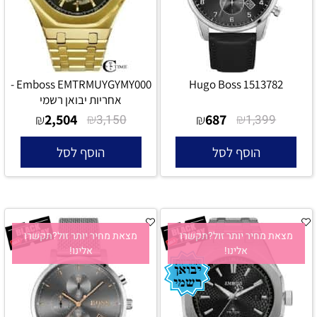
Emboss EMTRMUYGYMY000 -
Hugo Boss 1513782
אחריות יבואן רשמי
2,504
₪
687
₪
₪
3,150
₪
1,399
הוסף לסל
הוסף לסל
מצאת מחיר יותר זול?תקשרו
מצאת מחיר יותר זול?תקשרו
אלינו!
אלינו!