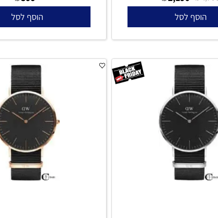
lington DW00100151 Classic Lady
X10003
Black
399
2,190
₪
₪
סף לסל
הוסף לסל