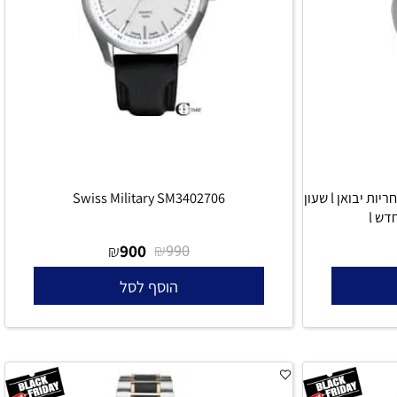
DKNY NY2451 - הרצל 73 רמת גן - אחריות יבואן l שעון
Swiss Military SM3402706
900
₪
₪
990
הוסף לסל