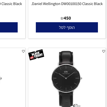
00149 Classic Black
Daniel Wellington DW00100150 Classic 
450
₪
הוסף לסל
הו