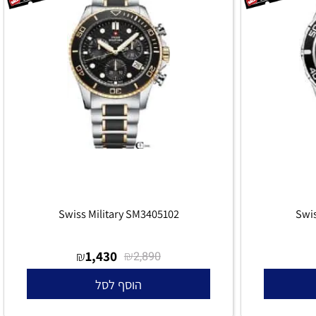
Swiss Military SM3405102
S
1,430
₪
₪
2,890