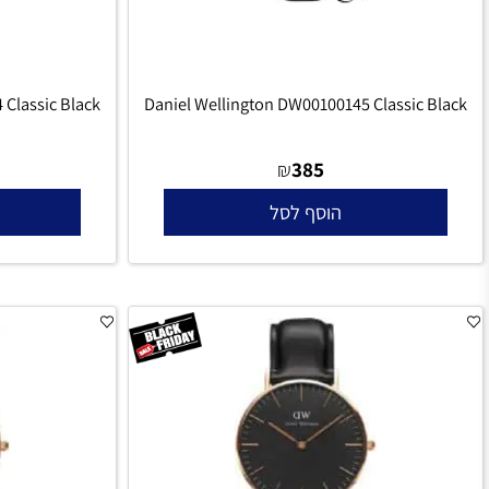
00144 Classic Black
Daniel Wellington DW00100145 Classic 
385
₪
הוסף לסל
הו