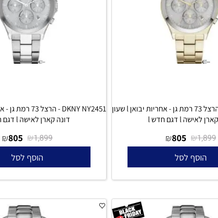
DKNY NY2452 - הרצל 73 רמת גן - אחריות יבואן l שעון
דגם חדש l
דונה קארן לאישה l דגם חדש l
805
₪
805
₪
₪
₪
1,899
סף לסל
הוסף לסל