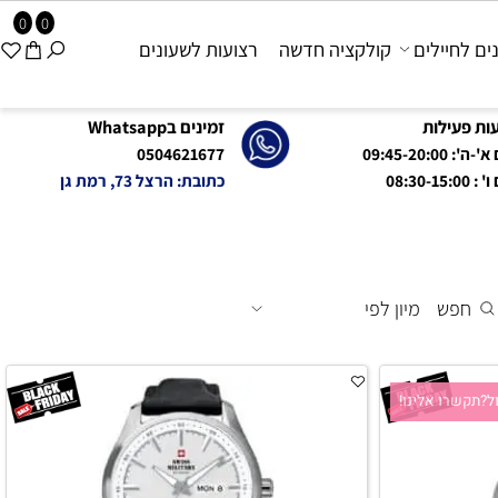
0
0
 לחיילים
קולקציה חדשה
רצועות לשעונים
פעילות
זמינים בWhatsapp
09:45-20:0
0504621677
08:
כתובת: הרצל 73, רמת גן
חפש
מיון לפי
קשרו אלינו!