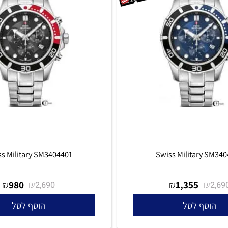
wiss Military SM3404401
Swiss Military
980
₪
1,355
₪
₪
2,690