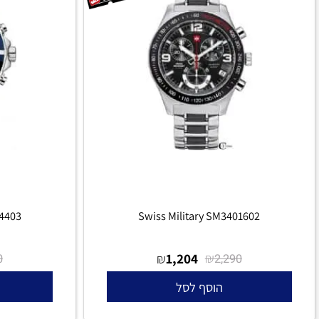
 SM3404403
Swiss Military SM3401602
₪
1,204
₪
₪
2,690
2,290