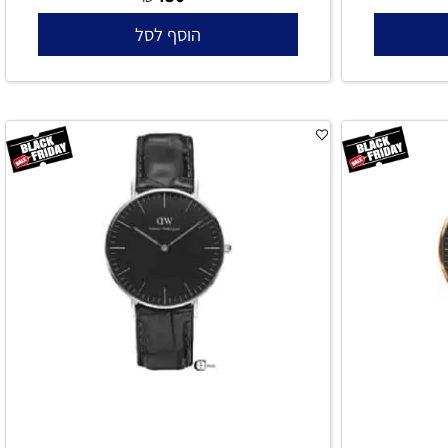
Daniel Wellington DW00100150 Classic Lady
Daniel Wel
Black
450
₪
הוסף לסל