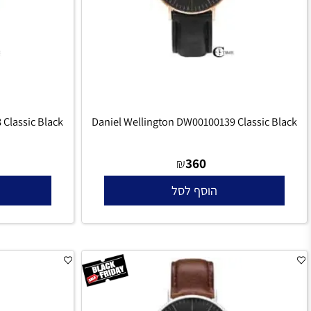
00138 Classic Black
Daniel Wellington DW00100139 Classic 
360
₪
הוסף לסל
הו