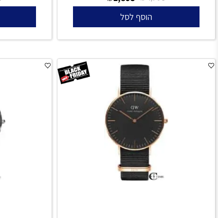
G4S
y23010g7
₪
1,895
₪
₪
4,790
4,790
הוסף לסל
הו