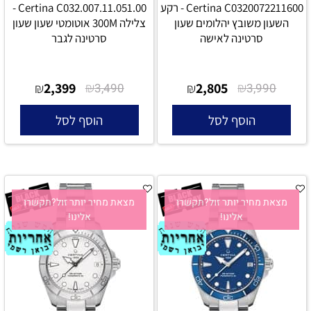
Certina C0320072211600 - רקע
Certina C032.007.11.051.00 -
השעון משובץ יהלומים שעון
צלילה 300M אוטומטי שעון שעון
סרטינה לאישה
סרטינה לגבר
2,399
₪
2,805
₪
₪
3,490
₪
3,990
הוסף לסל
הוסף לסל
מצאת מחיר יותר זול?תקשרו
מצאת מחיר יותר זול?תקשרו
אלינו!
אלינו!