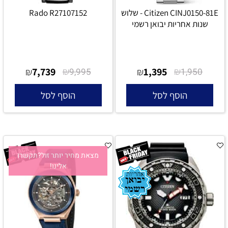
Citizen CINJ0150-81E - שלוש
Rado R27107152
שנות אחריות יבואן רשמי
7,739
₪
1,395
₪
₪
9,995
₪
1,950
הוסף לסל
הוסף לסל
מצאת מחיר יותר זול?תקשרו
אלינו!