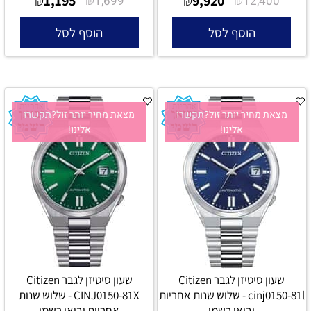
1,195
9,920
₪
1,699
₪
12,400
הוסף לסל
הוסף לסל
מצאת מחיר יותר זול?תקשרו
מצאת מחיר יותר זול?תקשרו
אלינו!
אלינו!
שעון סיטיזן לגבר Citizen
שעון סיטיזן לגבר Citizen
cinj0150-81l - שלוש שנות אחריות
CINJ0150-81X - שלוש שנות
יבואן רשמי
אחריות יבואן רשמי