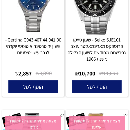
Seiko SJE101 - שעון סייקו
Certina C043.407.44.041.00 -
פרוספקס מארינמאסטר עוצב
שעון יד סרטינה אוטומטי יוקרתי
כפרשנות מחודשת לשעון הצלילה
לגבר עשוי טיטניום
משנת 1965
2,857
₪
10,700
₪
₪
3,390
₪
11,690
הוסף לסל
הוסף לסל
מצאת מחיר יותר זול?תקשרו
מצאת מחיר יותר זול?תקשרו
אלינו!
אלינו!