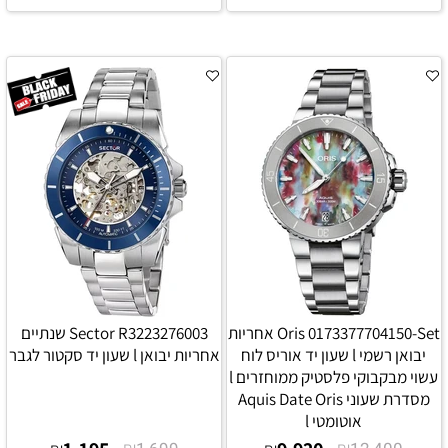
Oris 0173377704150-Set אחריות
Sector R3223276003 שנתיים
יבואן רשמי l שעון יד אוריס לוח
אחריות יבואן l שעון יד סקטור לגבר
עשוי מבקבוקי פלסטיק ממוחזרים l
מסדרת שעוני Aquis Date Oris
אוטומטי l
₪
₪