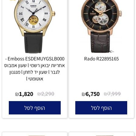
Emboss ESDEMUYGSLB000 -
Rado R22895165
אחריות יבואן רשמי l שעון אמבוס
לגבר l שעון יד לחתן l מנגנון
אוטומטי l
1,820
₪
6,750
₪
₪
2,290
₪
7,999
הוסף לסל
הוסף לסל