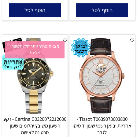
הוסף לסל
הוסף לסל
מצאת מחיר יותר זול?תקשרו
אלינו!
Tissot T0639073603800 -
Certina C0320072212600 - רקע
אחריות יבואן רשמי שעון יד טיסו
השעון משובץ יהלומים שעון
לגבר
סרטינה לאישה