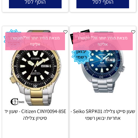
הוסף לסל
הוסף לסל
מצאת מחיר יותר זול?תקשרו
מצאת מחיר יותר זול?תקשרו
אלינו!
אלינו!
שעון סייקו צלילה Seiko SRPK01 -
Citizen CINY0094-85E - שעון יד
אחריות יבואן רשמי
סיטיזן צלילה