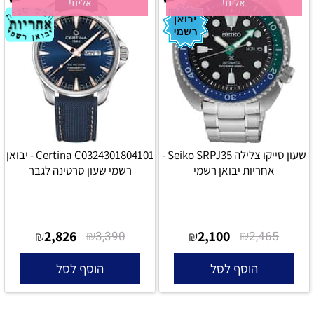
אלינו!
אלינו!
שעון סייקו צלילה Seiko SRPJ35 -
Certina C0324301804101 - יבואן
אחריות יבואן רשמי
רשמי שעון סרטינה לגבר
2,826
₪
2,100
₪
₪
3,390
₪
2,465
הוסף לסל
הוסף לסל