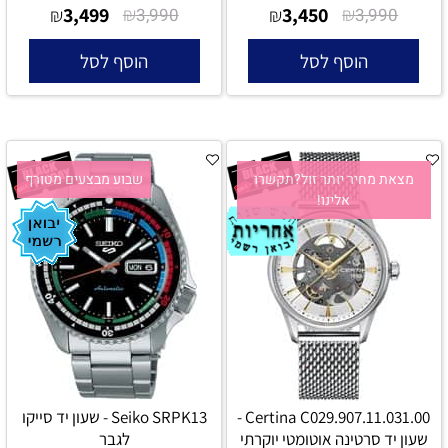
3,499
₪
3,450
₪
₪
3,990
₪
3,990
הוסף לסל
הוסף לסל
מצאת מחיר יותר זול?תקשרו
שבוע מבצעים מטורף
אלינו!
Certina C029.907.11.031.00 -
Seiko SRPK13 - שעון יד סייקו
שעון יד סרטינה אוטומטי יוקרתי
לגבר