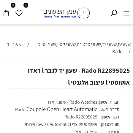
0
0
/
שעונים,שעוני יד,שעוני סרטינה,שעוני קסיו,שעוני סייקו,
שעוני יד
/
Rado
Rado R22895025 - שעון יד לגבר l ראדו
אוטומטי l עיצוב אלגנטי l
חברת השעון:
Rado Watches - שעוני ראדו
Coupole Open Heart Automatic
סדרת השעון:
Rado
דגם השעון:
Rado R22895025
סוג המנגנון:
אוטומטי שוויצרי (Swiss Automatic) איכותי
זכוכית:
ספיר קריסטל