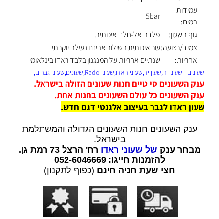
עמידות
5bar
במים:
גוף השעון:
פלדה אל-חלד איכותית
צמיד/רצועה:
עור איכותית בשילוב אביזם נעילה יוקרתי
אחריות:
שנתיים אחריות על המנגנון בלבד ראדו בינלאומי
שעונים - שעוני יד,שעון יד,שעוני ראדו,שעוני Rado,שעונים,שעוני גברים,
ענק השעונים סי טיים חנות שעונים הזולה בישראל.
ענק השעונים כל עולם השעונים בחנות אחת.
שעון ראדו לגבר בעיצוב אלגנטי דגם חדש
.
ענק השעונים חנות השעונים הגדולה והמשתלמת
בישראל.
מבחר ענק
של שעוני ראדו
רח' הרצל 73 רמת גן.
להזמנות חייגו: 052-6046669
חצי שעת חניה חינם
(כפוף לתקנון)