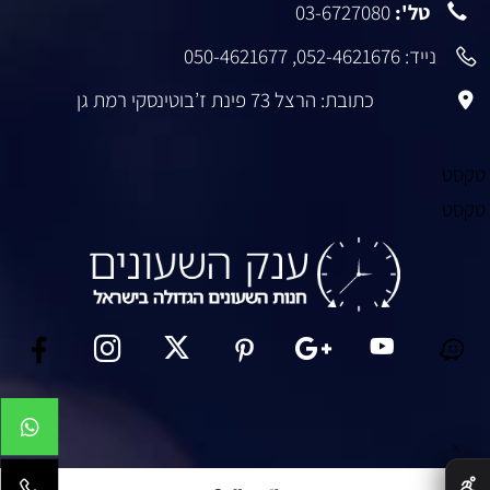
טל':
03-6727080
נייד:
052-4621676
,
050-4621677
כתובת: הרצל 73 פינת ז’בוטינסקי רמת גן
טקסט
טקסט
✕