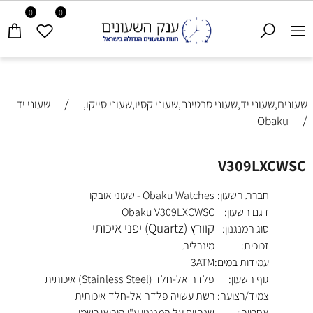
0
0
/
שעונים,שעוני יד,שעוני סרטינה,שעוני קסיו,שעוני סייקו,
שעוני יד
/
Obaku
V309LXCWSC
חברת השעון:
Obaku Watches - שעוני אובקו
דגם השעון:
Obaku V309LXCWSC
קוורץ (Quartz) יפני איכותי
סוג המנגנון:
זכוכית:
מינרלית
עמידות במים:
3ATM
גוף השעון:
פלדה אל-חלד (Stainless Steel) איכותית
צמיד/רצועה:
רשת עשויה פלדה אל-חלד איכותית
אחריות:
שנתיים על המנגנון ע"י היבואן רשמי