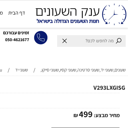
דף הבית
מותגים
זמינים עבורכם
050-4621677
/
/
וני יד,שעוני סרטינה,שעוני קסיו,שעוני סייקו,
שעוני יד
Obaku
V293LX
499
ר מבצע:
₪