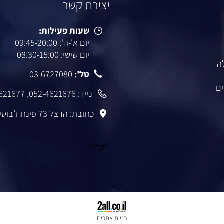
יצירת קשר
שעות פעילות:
יום א'-ה': 09:45-20:00
יום שישי: 08:30-15:00
טל':
03-6727080
נייד:
052-4621676
,
-4621677
כתובת: הרצל 73 פינת ז’בוטינסקי רמת גן
טקסט