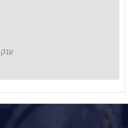
ענק
ענק השעונים רח' 