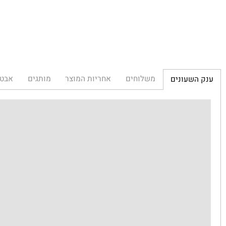
משלוחים
אחריות המוצר
מותגים
אבטחת הא
השעונים
ענ