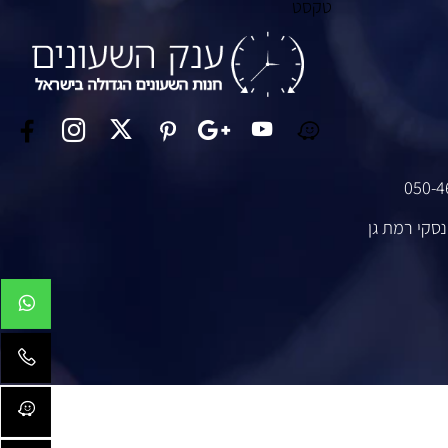
טקסט
050