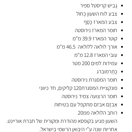
גָבִישׁ
קריסטל ספיר
צבע לוח השעון
כְּחוֹל
צבע המארז
כֶּסֶף
חומר המארז
נירוסטה
קוטר המארז
39.9 מ"מ
אורך לולאה ללולאה
46.5 מ"מ
עובי המארז
12.8 מ"מ
עמידות למים
200 מטר
כֶּתֶר
מוברג
חומר המסגרת
נירוסטה
פונקציית המסגרת
120 קליקים, חד כיווני
חומר הרצועה
צמיד נירוסטה
אַבזָם
אבזם מתקפל עם בטיחות
רוחב הלולאה ממ20
השעון מגיע בקופסא מהודרת ומקורית של חברת אוריינט.
אחריות שנה ע"י היבואן הרשמי בישראל.