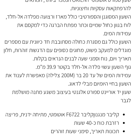
להרפתקאות עסקיות וחיצוניות.
השעון המסוגנן והספורטיבי כולל מארז ורצועה מפלדה אל-חלד,
לוח בגוון כחול שמיים וכתר מפתח הברגה
כדי למקסם את
עמידות המים.
השעון כולל גם מסגרת כחולה מסתובבת חד כיוונית עם מספרים
מוגדלים למעקב פשוט, מחוגים כסופים עם הדגשות זוהרות, חלון
תאריך ויום, נוח וסמני שעה לבנים הנראים בקלות.
גוף השעון עשוי פלדה אל-חלד
בקוטר 39.9 מ"מ.
עמידות המים של עד 20 בר (200M צלילה) מאפשרת לענוד את
השעון בחיי היומיום מבלי לדאוג.
שעון יד אוריינט ספורט אלגנטי בעיצוב משגע מתנה מושלמת
לגבר
קליבר מנגנון
קליבר F6722 אוטומטי, מתיחה ידנית, פריצה
רזרבת כוח
כ-40 שעות
תכונות
תאריך, סימני שעות זוהרים