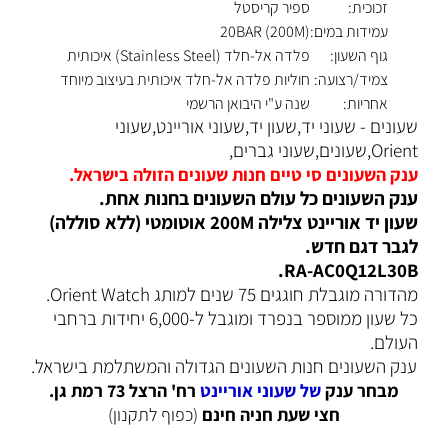
זכוכית:
ספיר קריסטל
עמידות במים:
20BAR (200M)
גוף השעון:
פלדה אל-חלד (Stainless Steel) איכותית
צמיד/רצועה:
חוליות פלדה אל-חלד איכותית בעיצוב מיוחד
אחריות:
שנה ע"י היבואן הרשמי
שעונים - שעוני יד,שעון יד,שעוני אוריינט,שעוני
Orient,שעונים,שעוני גברים,
ענק השעונים סי טיים חנות שעונים הזולה בישראל.
ענק השעונים כל עולם השעונים בחנות אחת.
שעון יד אוריינט צלילה 200M אוטומטי (ללא סוללה)
לגבר דגם חדש.
RA-AC0Q12L30B.
מהדורה מוגבלת חוגגים 75 שנים למותג Orient Watch.
כל שעון ממוספר בנפרד ומוגבל ל-6,000 יחידות ברחבי
העולם.
ענק השעונים חנות השעונים הגדולה והמשתלמת בישראל.
מבחר ענק
של שעוני אוריינט
רח' הרצל 73 רמת גן.
חצי שעת חניה חינם
(כפוף לתקנון)