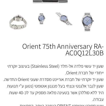
Orient 75th Anniversary RA-
AC0Q12L30B
שעון יד עשוי פלדה אל-חלד (Stainless Steel) בעיצוב יוקרתי
ייחודי של חברת Orient.
שעון יד יוקרתי של חברת אוריינט מסדרת שעוני Orient החדשה.
שעון לגבר אלגנטי ונצחי בעל מנגנון אוטומטי (נטען ע"י תנועות
היד ללא סוללה) אשר בטעינה מלאה מספיק עד לכ-40 שעות
עבודה.
שעון ספורט אוטומטי ORIENT הנמכר ביותר, המתאים