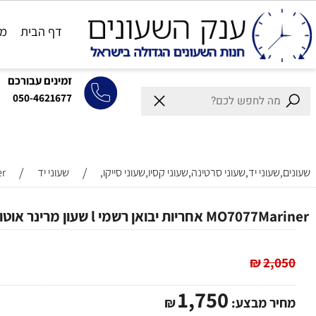
דף הבית
מותגים
זמינים עבורכם
050-4621677
/
/
וני יד,שעוני סרטינה,שעוני קסיו,שעוני סייקו,
שעוני יד
Mariner
 יבואן רשמי l שעון מרינר אוטומטי דגם חדש לגבר
₪
2,
1,750
ר מבצע:
₪