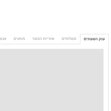
משלוחים
אחריות המוצר
מותגים
אבטחת הא
השעונים
ענ