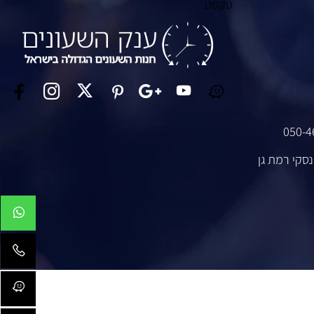
טקסט
050