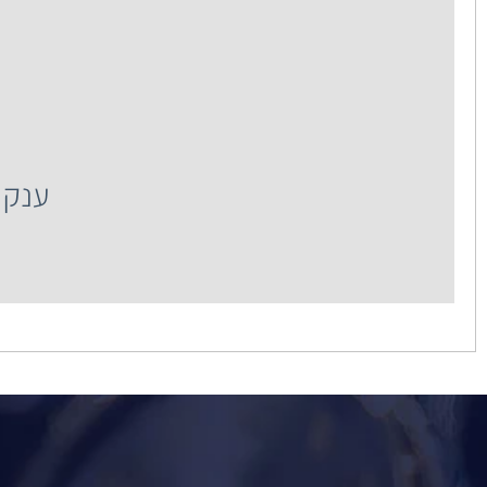
ענק
ענק השעונים רח' 