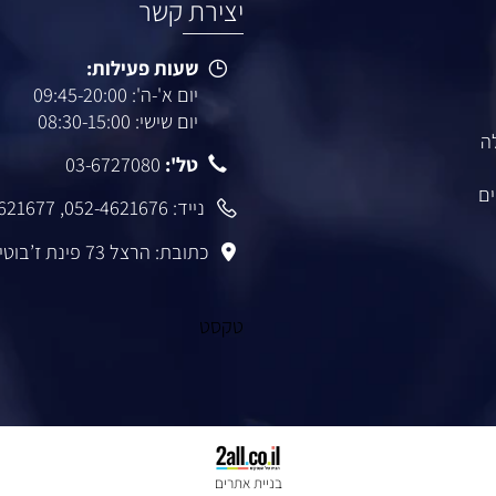
יצירת קשר
שעות פעילות:
יום א'-ה': 09:45-20:00
יום שישי: 08:30-15:00
טל':
03-6727080
נייד:
052-4621676
,
-4621677
כתובת: הרצל 73 פינת ז’בוטינסקי רמת גן
טקסט