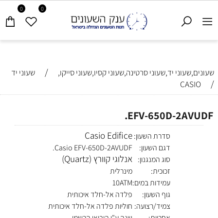
0
0
/
שעונים,שעוני יד,שעוני סרטינה,שעוני קסיו,שעוני סייקו,
שעוני יד
/
CASIO
EFV-650D-2AVUDF.
Casio Edifice
סדרת השעון:
דגם השעון:
Casio EFV-650D-2AVUDF.
אנלוגי קוורץ (Quartz)
סוג המנגנון:
זכוכית:
מינרלית
עמידות במים:
10ATM
גוף השעון:
פלדה אל-חלד איכותית
צמיד/רצועה:
חוליות פלדה אל-חלד איכותית
אחריות:
שנה ע"י היבואן הרשמי