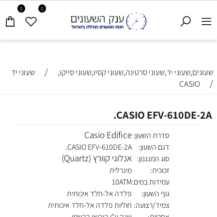
0
0
/
שעונים,שעוני יד,שעוני סרטינה,שעוני קסיו,שעוני סייקו,
שעוני יד
/
CASIO
CASIO EFV-610DE-2A.
Casio Edifice
סדרת השעון:
דגם השעון:
CASIO EFV-610DE-2A.
אנלוגי קוורץ (Quartz)
סוג המנגנון:
זכוכית:
מינרלית
עמידות במים:
10ATM
גוף השעון:
פלדה אל-חלד איכותית
צמיד/רצועה:
חוליות פלדה אל-חלד איכותית
אחריות:
שנה ע"י היבואן הרשמי