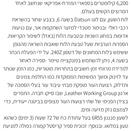
6,200 קילומטרים בספארי המזרח-אפריקאי שנחשב לאחד
המרוצים הקשים בעולם.
לוח השעון, עם לוגו Datsun בשעה 6, בצבע שחור בהשראת
רכבי ראלי ובגימור מטכדי למזער השתקפות אור, עם נגיעות
אדומות במחוג השניות ובטבעת הלוח (באזל) לשיפור הקריאות.
הספרות הערביות שעל טבעת הלוח שואבות השראה מהגופן
ששימש בלוח המחוונים של דטסון 240Z. על ידי הפעלת הכתר
בשעה 4, ניתן להשתמש בפונקציית טיימר -ספירה לאחור
למדידת מרווחי זמן חשובים בתחרויות מוטוריות, כמו הזמן שנותר
עד לזינוק ומשך המשימות הממוקדות כמו החלפת צמיגים
ותדלוק. רצועת העור מופקת מבתי עיבוד עור בעלי הסמכה של
ארגון Leather Working Group, שבו סייקו חברה. התפרים
בצידן הפנימי של שתי רצועות העור מצופים בביטנה ייעודית, כדי
לצמצם נזק מזיעה ומים.
לשעון מנגנון 6R55 בעל עתודת כח של 72 שעות (3 ימים) כשהוא
טעון במלואו. ובנוסף: זכוכית ספיר קריסטל קמורה כפולה למניעת