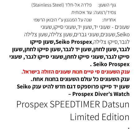
גוף השעון:
פלדה אל-חלד (Stainless Steel)
צמיד/רצועה:
עור איכותית
אחריות:
שנה על המנגנון ע"י היבואן הרשמי
שעונים - שעוני יד,שעון יד,שעוני סייקו,שעוני
Seiko,שעונים,שעוני גברים,שעון צלילה,שעון צלילה
לגבר,סייקו צלילה,
Seiko Prospex,שעון סייקו
לגבר,שעון לחתן,שעון יד לגבר,שעון סייקו לחתן,שעון
סייקו לגבר,שעוני סייקו לחתן,שעוני סייקו לגבר, שעוני
Seiko Prospex .
ענק השעונים סי טיים חנות שעונים הזולה בישראל.
ענק השעונים כל עולם השעונים בחנות אחת.
שעון יד סייקו פרוספקס דגם חדש להיט ענק Seiko
Prospex Diver’s Watch –
Prospex SPEEDTIMER Datsun
Limited Edition
.