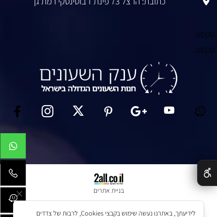
כתובת: הרצל 73 פינת ז’בוטינסקי רמת גן
טקסט
טקסט
✕
בניית אתרים
לידיעתך, באתרנו נעשה שימוש בקבצי Cookies, לרבות של צדדים