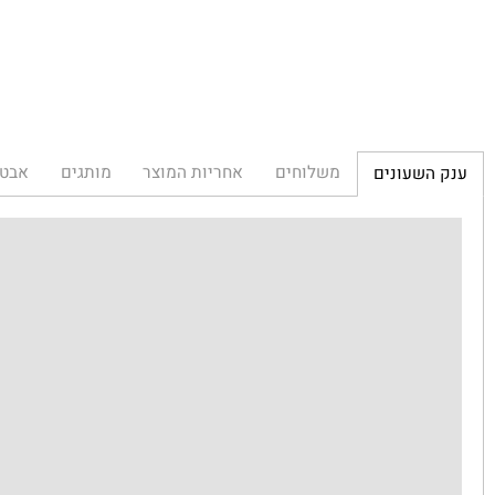
משלוחים
אחריות המוצר
מותגים
אבטחת הא
השעונים
ענ