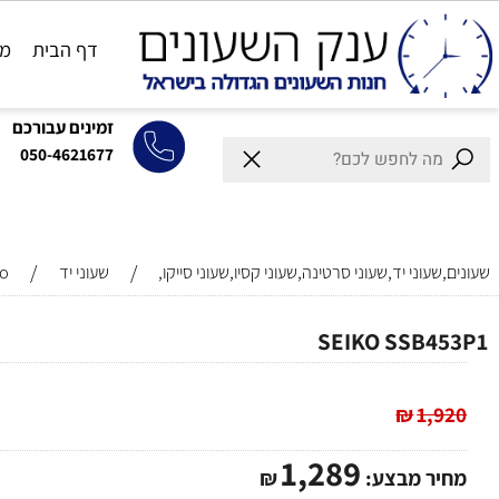
דף הבית
מותגים
זמינים עבורכם
050-4621677
/
/
וני יד,שעוני סרטינה,שעוני קסיו,שעוני סייקו,
שעוני יד
Seiko
SEIKO SSB
₪
1,
1,289
ר מבצע:
₪