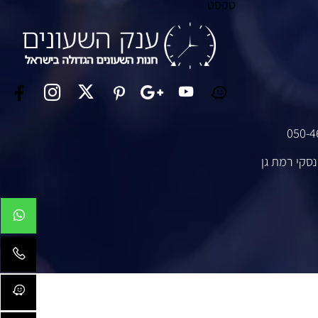
טקסט
050