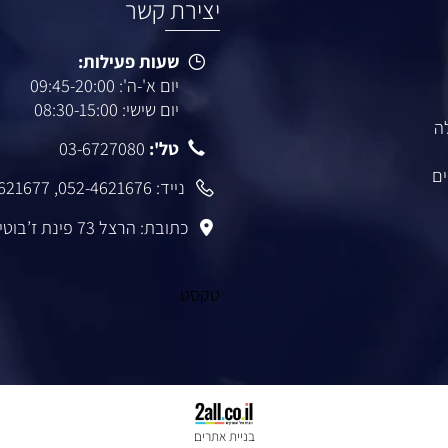
יצירת קשר
שעות פעילות:
יום א'-ה': 09:45-20:00
יום שישי: 08:30-15:00
טל':
03-6727080
נייד:
052-4621676
,
-4621677
כתובת: הרצל 73 פינת ז’בוטינסקי רמת גן
טקסט