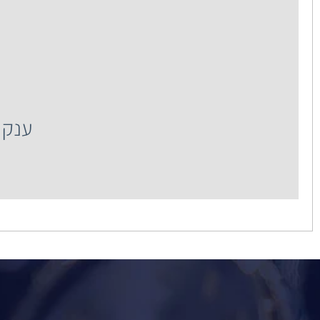
ענק
ענק השעונים רח' 