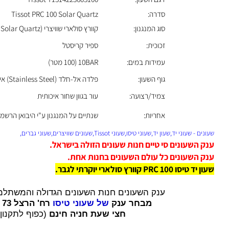
דגם השעון:
Tissot T1514223605100
סדרה:
Tissot PRC 100 Solar Quartz
סוג המנגנון:
קוורץ סולארי שוויצרי (Swiss Solar Quartz)
זכוכית:
ספיר קריסטל
עמידות במים:
10BAR (100 מטר)
גוף השעון:
פלדה אל-חלד (Stainless Steel) איכותית
צמיד/רצועה:
עור בגוון שחור איכותית
אחריות:
שנתיים על המנגנון ע"י היבואן הרשמי
עוני יד,שעון יד,שעוני טיסו,שעוני Tissot,שעונים שוויצרים,שעוני גברים,
השעונים סי טיים חנות שעונים הזולה בישראל.
השעונים כל עולם השעונים בחנות אחת.
PRC 1 קוורץ סולארי יוקרתי לגבר
.
ענק השעונים חנות השעונים הגדולה והמשתלמת בי
מבחר ענק
של שעוני טיסו
רח' הרצל 73 רמת גן.