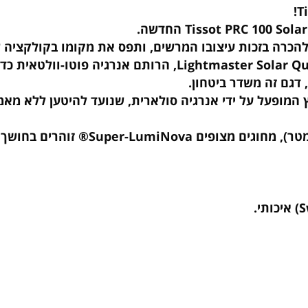
על על ידי אנרגיה סולארית, שנועד להיטען ללא מאמץ ה