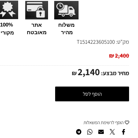
חצי שעת חניה חינם
(כפוף לתקנון)
100%
משלוח
אתר
מהיר
מאובטח
מקורי
ט:
T1514223605100
₪
2,
2,140
ר מבצע:
₪
הוסף לסל