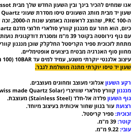
סף לרשימת המשאלות
חים להכיר בינך ובין השעון החדש שלך מבית Tissot!
ית מותג השעונים טיסו מסדרת שעוני Tissot PRC 100 Solar Quartz החדשה.
 עם מנגנון קוורץ סולארי חלוצי מדגם Lightmaster Solar Quartz, הרותם אנרגיה פוטו-וולטאית כדי להזין כל שנייה.
טר 39 מ"מ ומסגרת דודקגונית נועזת, דגם זה משדר ביטחון.
זכוכית ספיר הקריסטל החלקלק שוכן מנגנון קוורץ המופ
סוף האנרגיה מבטיח ביצועים אופטימליים.
י משגע, עמיד למים עד 10BAR (100 מטר), מחוגים מצופים Super-LumiNova® זוהרים בחושך המעניקה ראות משופרת בתנאים אפלוליים.
ד טיסו יוקרתי מתנה מושלמת לגבר.
שעון
אנלוגי מעוצב ומחוגים מעוצבים.
קוורץ סולארי שוויצרי (Swiss made Quartz Solar) איכותי.
עון
פלדה אל-חלד (Stainless Steel)
מעוצבת
.
עור בגוון שחור איכותית
בעיצוב מיוחד.