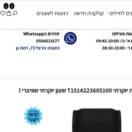
0
0
 לחיילים
קולקציה חדשה
רצועות לשעונים
פעילות
זמינים בWhatsapp
09:45-20:0
0504621677
08:
כתובת: הרצל 73, רמת גן
Tissot T151.422.36.051.00 אחריות יבואן רשמי טיסו לגבר l שעון טיסו קוורץ סולארי הרותם אנרגיה פוטו-וולטאית יוקרתי T1514223605100 שעון יוקרתי שוויצרי l