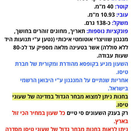
קוטר:
40
מ"מ.
עובי:
10.93
מ"מ.
משקל:
כ-138 גרם
.
פונקציות נוספות:
תאריך, מחוגים זוהרים בחושך,
מנגנון שוויצרי אוטומטי איכותי (נטען ע"י תנועות היד
ללא סוללה) אשר בטעינה מלאה מספיק עד לכ-80
שעות עבודה
.
השעון מגיע בקופסא מהודרת ומקורית של חברת
טיסו.
אחריות שנתיים על המנגנון ע"י היבואן הרשמי
בישראל.
בחנות ניתן למצוא מבחר הגדול במדינה של שעוני
טיסו.
רק בענק השעונים סי טיים
כל שעון במחיר הכי זול
בארץ.
ניתן לראות בחנות מבחר גדול של שעוני טיסו מסדרה