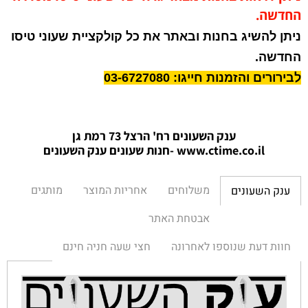
החדשה.
ניתן להשיג בחנות ובאתר את כל קולקציית שעוני טיסו
החדשה.
לבירורים והזמנות חייגו: 03-6727080
ענק השעונים רח' הרצל 73 רמת גן
www.ctime.co.il
-חנות שעונים ענק הש
עונים
משלוחים
אחריות המוצר
מותגים
ענק השעונים
אבטחת האתר
חוות דעת שנוספו לאחרונה
חצי שעה חניה חינם