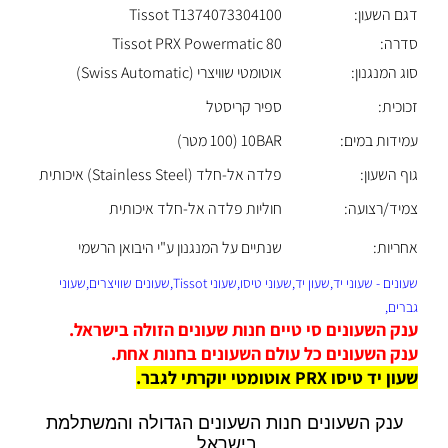
דגם השעון:
Tissot T1374073304100
סדרה:
Tissot PRX Powermatic 80
סוג המנגנון:
אוטומטי שוויצרי (Swiss Automatic)
זכוכית:
ספיר קריסטל
עמידות במים:
10BAR (100 מטר)
גוף השעון:
פלדה אל-חלד (Stainless Steel) איכותית
צמיד/רצועה:
חוליות פלדה אל-חלד איכותית
אחריות:
שנתיים על המנגנון ע"י היבואן הרשמי
שעונים - שעוני יד,שעון יד,שעוני טיסו,שעוני Tissot,שעונים שוויצרים,שעוני
גברים,
ענק השעונים סי טיים חנות שעונים הזולה בישראל.
ענק השעונים כל עולם השעונים בחנות אחת.
שעון יד טיסו PRX אוטומטי יוקרתי לגבר
.
ענק השעונים חנות השעונים הגדולה והמשתלמת
בישראל.