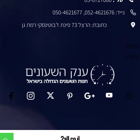
נייד:
052-4621676
,
050-4621677
כתובת: הרצל 73 פינת ז’בוטינסקי רמת גן
קסט
קסט