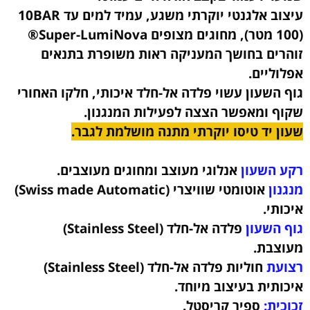
עיצוב אלגנטי יוקרתי משגע, עמיד למים עד 10BAR
(100 מטר), מחוגים מצופים Super-LumiNova®
זוהרים בחושך המעניקה ראות משופרת בתנאים
אפלוליים.
גוף השעון עשוי פלדה אל-חלד איכותי, חלקו האחורי
שקוף ומאפשר הצצה לפעילות המנגנון.
שעון יד טיסו יוקרתי מתנה מושלמת לגבר.
רקע השעון
אנלוגי מעוצב ומחוגים מעוצבים.
מנגנון
אוטומטי שוויצרי (Swiss made Automatic)
איכותי.
גוף השעון
פלדה אל-חלד (Stainless Steel)
מעוצבת
.
רצועת
חוליות פלדה אל-חלד (Stainless Steel)
איכותית
בעיצוב מיוחד.
זכוכית:
ספיר קריסטל.