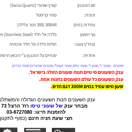
סדרה:
Tissot Seastar 1000 Quartz 40mm
סוג המנגנון:
קוורץ שוויצרי (Swiss Quartz)
זכוכית:
ספיר קריסטל
עמידות במים:
30BAR (300 מטר צלילה)
גוף השעון:
פלדה אל-חלד (Stainless Steel) איכותית
צמיד/רצועה:
חוליות פלדה אל-חלד איכותית
אחריות:
שנתיים על המנגנון ע"י היבואן הרשמי
עוני יד,שעון יד,שעוני טיסו,שעוני Tissot,שעונים שוויצרים,שעוני גברים,
השעונים סי טיים חנות שעונים הזולה בישראל.
השעונים כל עולם השעונים בחנות אחת.
יסו עמיד במים 300M דגם חדש
.
ענק השעונים חנות השעונים הגדולה והמשתלמת בי
מבחר ענק
של שעוני טיסו
רח' הרצל 73 רמת גן.
להזמנות חייגו: 03-6727080
חצי שעת חניה חינם
(כפוף לתקנון)