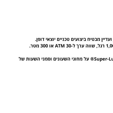
 מבטיח ביצועים טכניים יוצאי דופן.
מחוגים וספרות זוהרים בחושך אשר מעניקים קריאות בתאורה נמוכה משופרת עוד יותר על ידי היישום של Super-LumiNova® על מחוגי השעונים וסמני השעות של