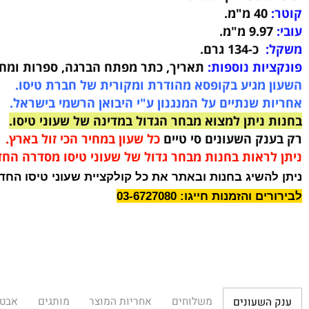
עון
פלדה אל-חלד (Stainless Steel) איכותי בעיצוב משגע
חוליות פלדה אל-חלד (Stainless Steel)
בעיצוב מיוחד
:
ספיר קריסטל.
40
מ"מ.
מ"מ.
:
כ-134 גרם
.
יות נוספות:
תאריך, כתר מפתח הברגה, ספרות ומחוגים 
 מגיע בקופסא מהודרת ומקורית של חברת טיסו.
 שנתיים על המנגנון ע"י היבואן הרשמי בישראל.
ניתן למצוא מבחר הגדול במדינה של שעוני טיסו.
נק השעונים סי טיים
כל שעון במחיר הכי זול בארץ.
לראות בחנות מבחר גדול של שעוני טיסו מסדרה החדשה.
השיג בחנות ובאתר את כל קולקציית שעוני טיסו החדשה.
והזמנות חייגו: 03-6727080