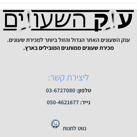
ענק השעונים רח' הרצל 73 רמת גן
www.ctime.co.il
-חנות שעונים ענק הש
עונים
תר
חוות דעת שנוספו לאחרונה
חצי שעה חניה חינם
ק השעונים האתר הגדול והזול ביותר למכירת שעונים.
מכירת שעונים ממותגים המובילים בארץ.
ליצירת קשר:
טלפון:
03-6727080
נייד:
050-4621677