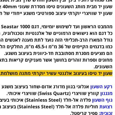
חים להכיר בינך ובין השעון החדש שלך מבית Tissot!
ית מותג השעונים טיסו מסדרת שעוני Tissot Seastar 1000 Quartz 40mm החדשה.
ד שוויצרי יוקרתי עיצוב ספורטיבי משגע ייחודי של חברת Tissot.
ועד לשימוש יומיומי, דגם Seastar 1000 קוורץ 40 מ"מ משדר סגנון, ביצועים ורב-גוניות.
 הוא נישואים הרמוניים של אלגנטיות וטכנולוגיה, המפג
מארז הרב-תכליתי הזה נועד לתת מענה לאנשים המחפשים ש
45. מ"מ, החלקים הללו לוקחים את שמם מהסמכת העמידות שלהם למים של 1,000 רגל, שווה ערך ל-30 ATM או 300 מטר.
יעים מסגרת מסתובבת חד-כיוונית בעיצוב משגע.
ים.
ד טיסו בעיצוב אלגנטי עשיר יוקרתי מתנה מושלמת.
שעון
אנלוגי בגוון מדורג אדום-שחור בעיצוב משגע ומחוג
קוורץ שוויצרי (Swiss Quartz) שוויצרי איכותי.