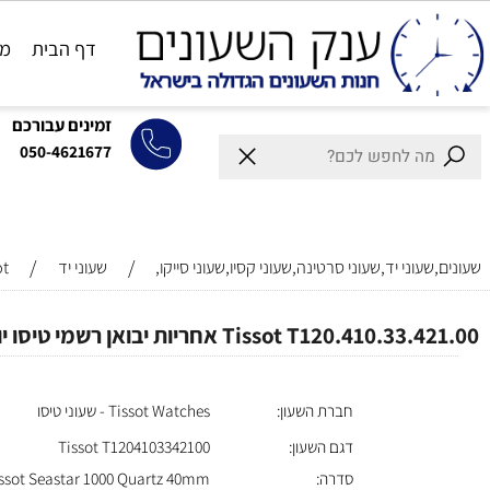
דף הבית
מותגים
זמינים עבורכם
050-4621677
/
/
וני יד,שעוני סרטינה,שעוני קסיו,שעוני סייקו,
שעוני יד
Tissot
T אחריות יבואן רשמי טיסו יוניסקס l שעון טיסו 300M צלילה יוקרתי T1208072205101 שעון יוקרתי שוויצרי l
חברת השעון:
Tissot Watches - שעוני טיסו
דגם השעון:
Tissot T1204103342100