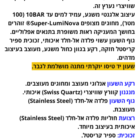
שוויצרי נערץ זה.
עיצוב אלגנטי משגע, עמיד למים עד 10BAR (100
מטר), מחוגים מצופים Super-LumiNova® זוהרים
בחושך המעניקה ראות משופרת בתנאים אפלוליים.
גוף השעון עשוי פלדה אל-חלד איכותי, זכוכית ספיר
קריסטל חזקה, רקע בגוון כחול משגע, מעוצב בעיצוב
מדהים.
שעון יד טיסו יוקרתי מתנה מושלמת לגבר.
רקע השעון
אנלוגי מעוצב ומחוגים מעוצבים.
מנגנון
קוורץ שוויצרי (Swiss Quartz) איכותי.
גוף השעון
פלדה אל-חלד (Stainless Steel)
מעוצבת
.
רצועת
חוליות פלדה אל-חלד (Stainless Steel)
איכותית
בעיצוב מיוחד.
זכוכית:
ספיר קריסטל.