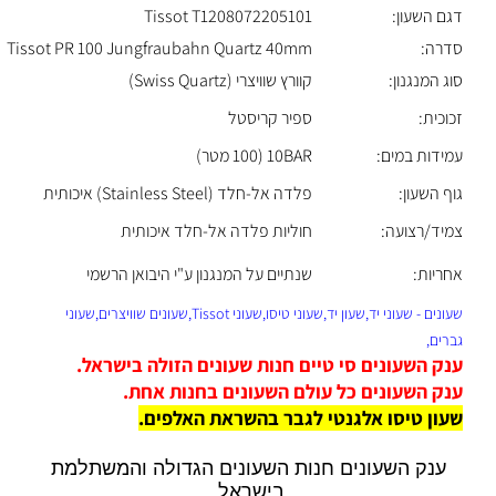
דגם השעון:
Tissot T1208072205101
סדרה:
Tissot PR 100 Jungfraubahn Quartz 40mm
סוג המנגנון:
קוורץ שוויצרי (Swiss Quartz)
זכוכית:
ספיר קריסטל
עמידות במים:
10BAR (100 מטר)
גוף השעון:
פלדה אל-חלד (Stainless Steel) איכותית
צמיד/רצועה:
חוליות פלדה אל-חלד איכותית
אחריות:
שנתיים על המנגנון ע"י היבואן הרשמי
שעונים - שעוני יד,שעון יד,שעוני טיסו,שעוני Tissot,שעונים שוויצרים,שעוני
גברים,
ענק השעונים סי טיים חנות שעונים הזולה בישראל.
ענק השעונים כל עולם השעונים בחנות אחת.
שעון טיסו אלגנטי לגבר בהשראת האלפים
.
ענק השעונים חנות השעונים הגדולה והמשתלמת
בישראל.