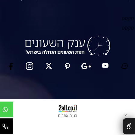
קסט
קסט
בניית אתרים
✕