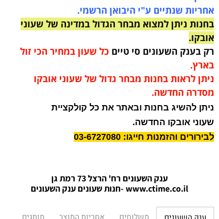
אחריות שנתיים ע"י היבואן הרשמי.
בחנות ניתן למצוא מבחר הגדול במדינה של שעוני
אובקו.
רק בענק השעונים סי טיים
כל שעון במחיר הכי זול
בארץ.
ניתן לראות בחנות מבחר גדול של שעוני אובקו
מסדרה החדשה.
ניתן להשיג בחנות ובאתר את כל קולקציית
שעוני אובקו החדשה.
לבירורים והזמנות חייגו: 03-6727080
ענק השעונים רח' הרצל 73 רמת גן
www.ctime.co.il
-חנות שעונים ענק הש
עונים
משלוחים
אחריות המוצר
מותגים
ענק השעונים