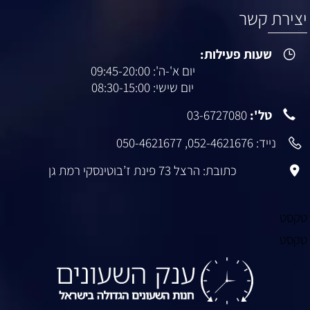
יצירת קשר
שעות פעילות:
יום א'-ה': 09:45-20:00
יום שישי: 08:30-15:00
טל':
03-6727080
נייד:
052-4621676
,
050-4621677
כתובת: הרצל 73 פינת ז’בוטינסקי רמת גן
טקסט
טקסט