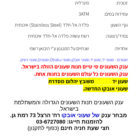
זכוכית:
מינרלית
עמידות במים:
3ATM
גוף השעון:
פלדה אל-חלד (Stainless Steel) איכותית
צמיד/רצועה:
רשת עשויה פלדה אל-חלד איכותית
אחריות:
שנתיים על המנגנון ע"י היבואן רשמי
שעונים - שעוני יד,שעון יד,שעוני אובקו,שעוני Obaku,שעונים,שעוני נשים,
ענק השעונים סי טיים חנות שעונים הזולה בישראל.
ענק השעונים כל עולם השעונים בחנות אחת.
שעון יד
Obaku משובץ יהלום
מסדרת
שעוני אובקו החדשה.
ענק השעונים חנות השעונים הגדולה והמשתלמת
בישראל.
מבחר ענק
של שעוני אובקו
רח' הרצל 73 רמת גן.
להזמנות חייגו: 03-6727080
חצי שעת חניה חינם
(כפוף לתקנון)