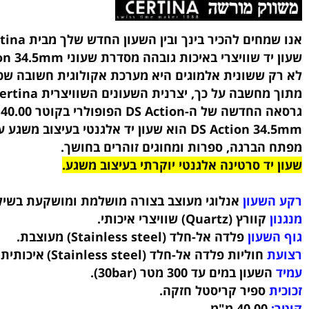
מחיקויים של שעוני סרטינה ומחנויות שלא מורשות למכירת שעוני סרטינה
חים להכיר בינך ובין השעון החדש שלך מבית Certina!
וויצרי באיכות גובהה מסדרת שעוני Certina DS Action 34.5mm.
 ששונית אלמוגים היא מערכת אקולוגית חשובה שכדאי ל
ל כך, יצרנית השעונים השוויצרית Certina מביאה את הצבעים התוססים של קרקעית האוקיינוס ​​ליבשה.
פופולרי בקוטר 40.00 מסנוור בצבעים של שונית האלמוגים הטבעית בהשראת האוקיינוס.
הברגה, ספרות ומחוגים זוהרים בחושך.
ד סרטינה אלגנטי יוקרתי בעיצוב משגע.
שעון
אנלוגי מעוצב בצורה מושלמת ומושקעת בשילוב ספ
קוורץ (Quartz) שוויצרי איכותי.
עון
פלדה אל-חלד (Stainless steel)
מעוצבת
.
חוליות פלדה אל-חלד (Stainless steel)
איכותית בעיצו