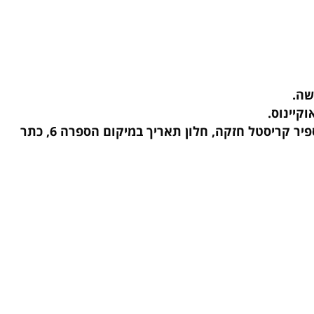
DS Action 34.5mm הוא שעון יד אלגנטי בעיצוב משגע עם עמידות למים של עד 30BAR (300 מטר צלילה), זכוכית ספיר קריסטל חזקה, חלון תאריך במיקום הספרה 6, כתר