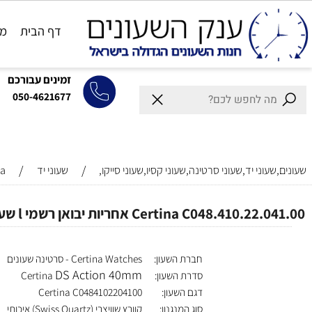
דף הבית
מותגים
זמינים עבורכם
050-4621677
/
/
וני יד,שעוני סרטינה,שעוני קסיו,שעוני סייקו,
שעוני יד
Certina
C אחריות יבואן רשמי l שעון סרטינה יוניסקס צלילה 300M דגם חדש l שעון יד סרטינה C0484102204100 מנגנון קוורץ שוויצרי l
חברת השעון:
Certina Watches - סרטינה שעונים
DS Action 40mm
סדרת השעון:
Certina
דגם השעון:
Certina C0484102204100