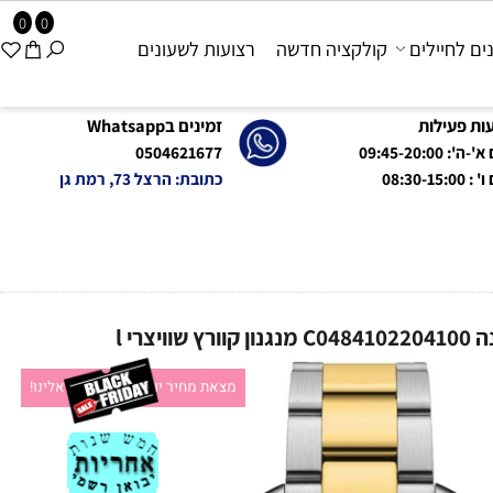
0
0
 לחיילים
קולקציה חדשה
רצועות לשעונים
פעילות
זמינים בWhatsapp
09:45-20:0
0504621677
08:
כתובת: הרצל 73, רמת גן
מצאת מחיר יותר זול?תקשרו אלינו!