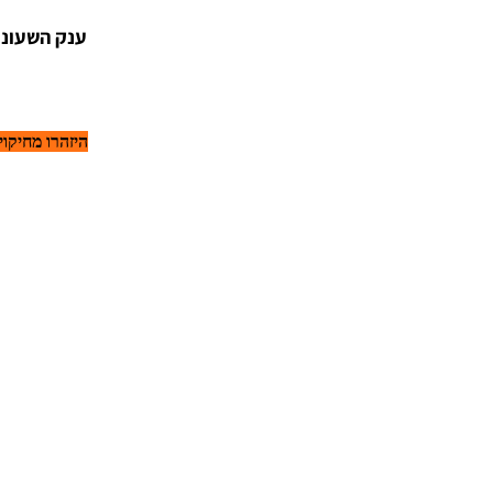
ענק השעונים הרצל 73 פינת ז'בוטינסקי רמת גן - חנות שעונים הגדולה 
היזהרו מחיקויים של