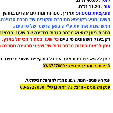
עון במים עד 300 מטר (30bar)
.
ספיר קריסטל חזקה.
40.00 מ"מ.
11.2 מ"מ.
ות נוספות:
תאריך, ספרות ומחוגים זוהרים בחושך, כת
 מגיע בקופסא מהודרת ומקורית של חברת סרטינה.
נות אחריות ע"י היבואן הרשמי של סרטינה.
ניתן למצוא מבחר הגדול במדינה של שעוני סרטינה.
נק השעונים סי טיים
כל שעון במחיר הכי זול בארץ.
לראות בחנות מבחר גדול של שעוני סרטינה מסדרה החדש
השיג בחנות ובאתר את כל קולקציית שעוני סרטינה החדש
והזמנות חייגו: 03-6727080
ונים - חנות שעונים הגדולה והזולה בישראל.
 הרצל 73 רמת גן טל': 03-6727080