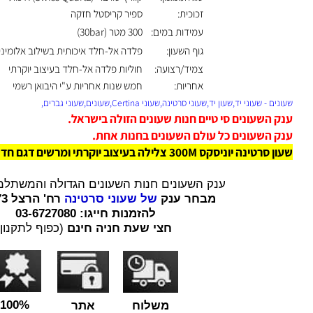
סוג המנגנון:
קוורץ שוויצרי (Swiss Quartz) איכותי
זכוכית:
ספיר קריסטל חזקה
עמידות במים:
300 מטר (30bar)
גוף השעון:
פלדה אל-חלד איכותית בשילוב אלומיניום
צמיד/רצועה:
חוליות פלדה אל-חלד בעיצוב יוקרתי
אחריות:
חמש שנות אחריות ע"י היבואן רשמי
שעוני יד,שעון יד,שעוני סרטינה,שעוני Certina,שעונים,שעוני גברים,
השעונים סי טיים חנות שעונים הזולה בישראל.
השעונים כל עולם השעונים בחנות אחת.
 יוניסקס 300M צלילה בעיצוב יוקרתי ומרשים דגם חדש
.
ענק השעונים חנות השעונים הגדולה והמשתלמת בי
מבחר ענק
של שעוני סרטינה
רח' הרצל 73 רמת גן.
להזמנות חייגו: 03-6727080
חצי שעת חניה חינם
(כפוף לתקנון)