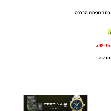
ר מפתח הברגה
.
ה.
ה.