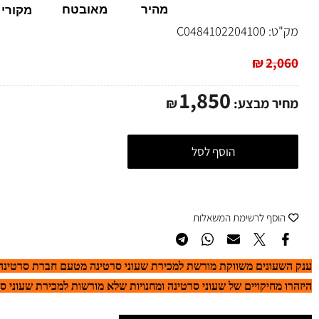
100%
משלוח
אתר
מהיר
מאובטח
מקורי
ט:
C0484102204100
₪
2,
1,850
ר מבצע:
₪
הוסף לסל
סף לרשימת המשאלות
ונים משווקת מורשת למכירת שעוני סרטינה מטעם חברת סרטינה הרשמ