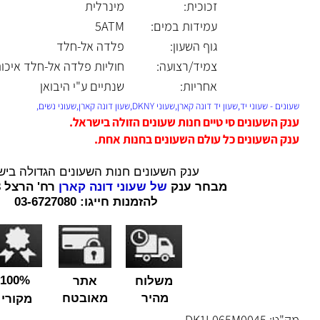
זכוכית:
מינרלית
עמידות במים:
5ATM
גוף השעון:
פלדה אל-חלד
צמיד/רצועה:
חוליות פלדה אל-חלד איכותית
אחריות:
שנתיים ע"י היבואן
שעוני יד,שעון יד דונה קארן,שעוני DKNY,שעון דונה קארן,שעוני נשים,
השעונים סי טיים חנות שעונים הזולה בישראל.
השעונים כל עולם השעונים בחנות אחת.
ענק השעונים חנות השעונים הגדולה בישראל.
מבחר ענק
של שעוני דונה קארן
רח' הרצל 73 רמת גן.
להזמנות חייגו: 03-6727080
100%
משלוח
אתר