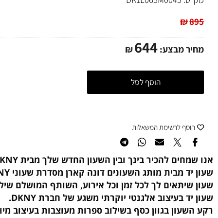
מהיר
מאובטח
מקורי
ט:
DK1L065M0045
₪
644
ר מבצע:
₪
הוסף לסל
סף לרשימת המשאלות
חים להכיר בינך ובין השעון החדש שלך מבית DKNY!
 מבית מותג השעונים דונה קארן מסדרת שעוני DKNY החדשה.
יתאים לך לכל זמן וכל אירוע, השותף המושלם שילווה א