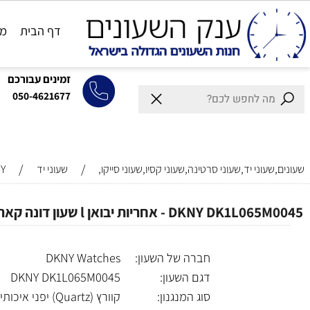
דף הבית
מותגים
זמינים עבורכם
050-4621677
/
/
וני יד,שעוני סרטינה,שעוני קסיו,שעוני סייקו,
שעוני יד
DKNY
D - אחריות יבואן l שעון דונה קארן לאישה l דגם חדש l
חברה של השעון:
DKNY Watches
דגם השעון:
DKNY DK1L065M0045
סוג המנגנון:
קוורץ (Quartz) יפני איכותי