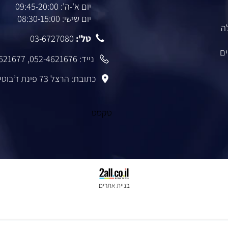
יצירת קשר
שעות פעילות:
יום א'-ה': 09:45-20:00
יום שישי: 08:30-15:00
טל':
03-6727080
נייד:
052-4621676
,
-4621677
כתובת: הרצל 73 פינת ז’בוטינסקי רמת גן
טקסט