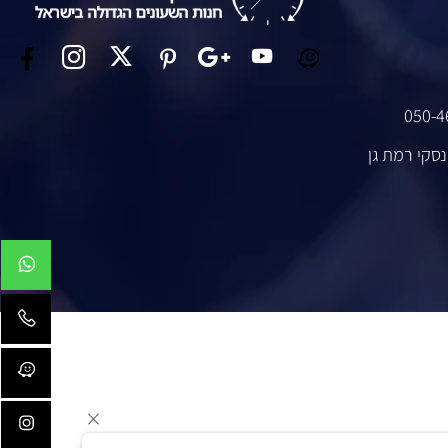
טקסט
050