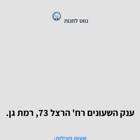
טלפון:
03-6727080
נייד:
050-4621677
נווט לחנות