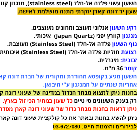
ד בעיצוב אלגנטי יוקרתי משגע של חברת DKNY.
עון בגוון כסף בשילוב ספרות מעוצבות בעיצוב מיוחד.
י פלדה אל-חלד (stainless steel),
מנגנון קוורץ יפני (Japan Quartz) , שעון עמיד במים 5ATM, זכוכית מינרלית חזקה, מעוצב ב
יד דונה קארן יוקרתי מתנה מושלמת לאישה.
שעון
אנלוגי מעוצב ומחוגים מעוצבים.
קוורץ יפני (Japan Quartz) איכותי.
עון
פלדה אל-חלד (Stainless Steel)
מעוצבת
.
חוליות פלדה אל-חלד (Stainless Steel) איכותית
בעיצ
:
מינרלית.
.
 מגיע בקופסא מהודרת ומקורית של חברת דונה קארן.
 שנתיים על המנגנון ע"י היבואן.
ניתן למצוא מבחר הגדול במדינה של שעוני דונה קארן.
נק השעונים סי טיים
כל שעון במחיר הכי זול בארץ.
לראות בחנות מבחר גדול של שעוני דונה קארן מסדרה ה