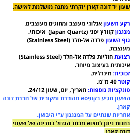
שעון יד דונה קארן יוקרתי מתנה מושלמת לאישה.
רקע השעון
אנלוגי מעוצב ומחוגים מעוצבים.
מנגנון
קוורץ יפני (Japan Quartz) איכותי.
גוף השעון
פלדה אל-חלד (Stainless Steel)
מעוצבת
.
רצועת
חוליות פלדה אל-חלד (Stainless Steel)
איכותית
בעיצוב מיוחד.
זכוכית:
מינרלית.
קוטר
40 מ"מ.
פונקציות נוספות:
תאריך, יום, שעון 24/12.
השעון מגיע בקופסא מהודרת ומקורית של חברת דונה
קארן.
אחריות שנתיים על המנגנון ע"י היבואן.
בחנות ניתן למצוא מבחר הגדול במדינה של שעוני
דונה קארן.