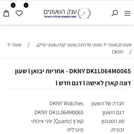
0
0
/
שעונים,שעוני יד,שעוני סרטינה,שעוני קסיו,שעוני סייקו,
שעוני יד
/
DKNY
DKNY DK1L064M0065 - אחריות יבואן l שעון
דונה קארן לאישה l דגם חדש l
חברה של השעון:
DKNY Watches
דגם השעון:
DKNY DK1L064M0065
סוג המנגנון:
קוורץ (Quartz) יפני איכותי
זכוכית:
מינרלית