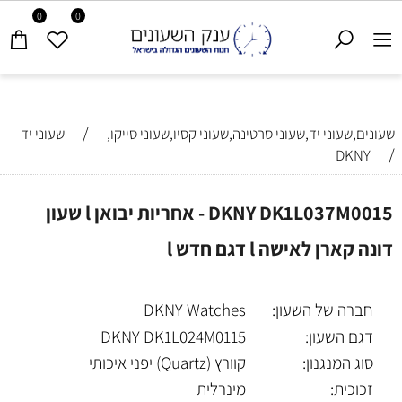
0
0
/
שעונים,שעוני יד,שעוני סרטינה,שעוני קסיו,שעוני סייקו,
שעוני יד
/
DKNY
DKNY DK1L037M0015 - אחריות יבואן l שעון
דונה קארן לאישה l דגם חדש l
חברה של השעון:
DKNY Watches
דגם השעון:
DKNY DK1L024M0115
סוג המנגנון:
קוורץ (Quartz) יפני איכותי
זכוכית:
מינרלית