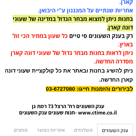
קארן.
אחריות שנתיים על המנגנון ע"י היבואן.
בחנות ניתן למצוא מבחר הגדול במדינה של שעוני
דונה קארן.
רק בענק השעונים סי טיים
כל שעון במחיר הכי זול
בארץ.
ניתן לראות בחנות מבחר גדול של שעוני דונה קארן
מסדרה החדשה.
ניתן להשיג בחנות ובאתר את כל קולקציית שעוני דונה
קארן החדשה.
לבירורים והזמנות חייגו: 03-6727080
ענק השעונים רח' הרצל 73 רמת גן
www.ctime.co.il
-חנות שעונים ענק הש
עונים
משלוחים
אחריות המוצר
מותגים
ענק השעונים