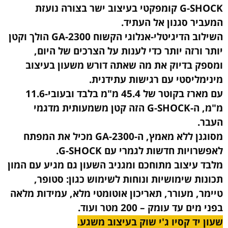
G-SHOCK קומפקטי בעיצוב ישר בצורה נועזת
המעביר סגנון אל העתיד.
השילוב הדיגיטלי-אנלוגי הקשוח GA-2300 הולך וקטן
יותר ורזה יותר כדי לענות על הצרכים של היום,
ומספק בדיוק את מה שאתה דורש משעון בעיצוב
מינימליסטי עם רגישות עתידנית.
עם מארז בקוטר של 45.4 מ"מ בלבד ובעובי-11.6
מ"מ, ה-G-SHOCK הזה קטן משמעותית מדגמי
העבר.
מסוגנן ללא מאמץ, ה-GA-2300 מכיל את המפתח
לאפשרויות חדשות לגמרי עם G-SHOCK.
מלבד עיצוב מתוחכם ומגניב השעון גם מגיע עם המון
תכונות שימושיות ונוחות לשימוש כגון: סטופר,
טיימר, מעורר, תאריכון אוטומטי מלא, עמידות מלאה
בפני מים עד עומק – 200 מטר ועוד.
שעון יד קסיו ג'י שוק בעיצוב משגע.