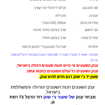
סוג המנגנון:
אנלוגי דיגיטלי יפני קוורץ
זכוכית:
מינרלית
עמידות במים:
20bar (200 מטר)
גוף השעון:
שרף בעיצוב מיוחד איכותי
צמיד/רצועה:
שרף בעיצוב מיוחד
אחריות:
שנה על המנגנון ע"י היבואן הרשמי
שעונים - שעוני יד,שעון יד,שעוני ג'י שוק,שעוני Casio,שעונים דיגיטליים,שעוני
גברים,
ענק השעונים סי טיים חנות שעונים הזולה בישראל.
ענק השעונים כל עולם השעונים בחנות אחת.
שעון יד ג'י שוק דגם חדש להיט ענק.
ענק השעונים חנות השעונים הגדולה והמשתלמת
בישראל.
מבחר ענק
של שעוני ג'י שוק
רח' הרצל 73 רמת
גן.