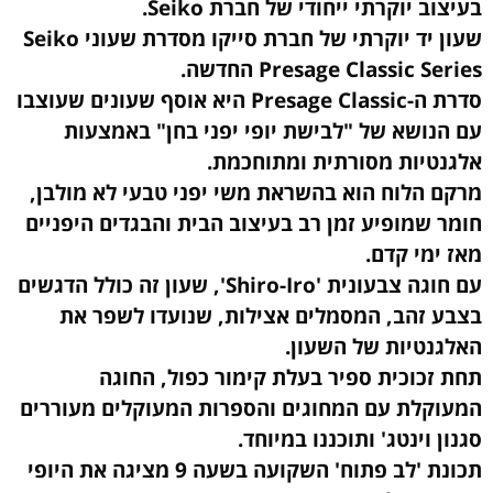
בעיצוב יוקרתי ייחודי של חברת Seiko.
שעון יד יוקרתי של חברת סייקו מסדרת שעוני Seiko
Presage Classic Series החדשה.
סדרת ה-Presage Classic היא אוסף שעונים שעוצבו
עם הנושא של "לבישת יופי יפני בחן" באמצעות
אלגנטיות מסורתית ומתוחכמת.
מרקם הלוח הוא בהשראת משי יפני טבעי לא מולבן,
חומר שמופיע זמן רב בעיצוב הבית והבגדים היפניים
מאז ימי קדם.
עם חוגה צבעונית 'Shiro-Iro', שעון זה כולל הדגשים
בצבע זהב, המסמלים אצילות, שנועדו לשפר את
האלגנטיות של השעון.
תחת זכוכית ספיר בעלת קימור כפול, החוגה
המעוקלת עם המחוגים והספרות המעוקלים מעוררים
סגנון וינטג' ותוכננו במיוחד.
תכונת 'לב פתוח' השקועה בשעה 9 מציגה את היופי