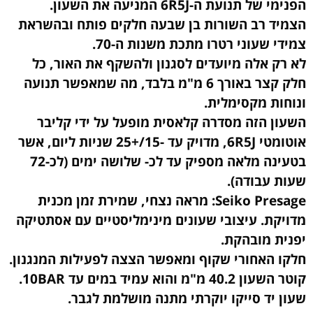
הפנימי של תנועת ה-6R5J המניעה את השעון.
הצמיד רב השורות בן שבעה חלקים פותח ובהשראת
צמידי שעוני רטרו מתכת משנות ה-70.
לא רק אלה מיועדים לסגנון ולהשקף את האור, כל
חלק קצר באורך 6 מ"מ בלבד, מה שמאפשר תנועה
ונוחות מקסימלית.
השעון הזה מסדרה קלאסית מופעל על ידי קליבר
אוטומטי 6R5J, מדויק עד -15/+25 שניות ליום, אשר
בטעינה מלאה מספיק עד לכ- שלושה ימים (לכ-72
שעות עבודה).
Seiko Presage: מראה נצחי, שמירת זמן מכנית
מדויקת. עיצובי שעונים מינימליסטיים עם אסתטיקה
יפנית מובהקת.
חלקו האחורי שקוף ומאפשר הצצה לפעילות המנגנון.
קוטר השעון 40.2 מ"מ והוא עמיד במים עד 10BAR.
שעון יד סייקו יוקרתי מתנה מושלמת לגבר.