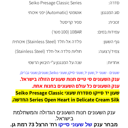
סדרה:
Seiko Presage Classic Series
סוג המנגנון:
אוטומטי (Automatic) יפני איכותי
זכוכית:
ספיר קריסטל
עמידות במים:
10BAR (100 מטר)
גוף השעון:
פלדה אל-חלד (Stainless Steel) איכותית
צמיד/רצועה:
חוליות פלדה אל-חלד (Stainless Steel)
אחריות:
שנה על המנגנון ע"י היבואן הרשמי
שעונים - שעוני יד,שעון יד,שעוני סייקו,שעוני Seiko,שעונים,שעוני גברים,
ענק השעונים סי טיים חנות שעונים הזולה בישראל.
ענק השעונים כל עולם השעונים בחנות אחת.
שעון יד סייקו מסדרת שעוני Seiko Presage Classic
Series Open Heart in Delicate Cream Silk החדשה.
ענק השעונים חנות השעונים הגדולה והמשתלמת
בישראל.
מבחר ענק
של שעוני סייקו
רח' הרצל 73 רמת גן.