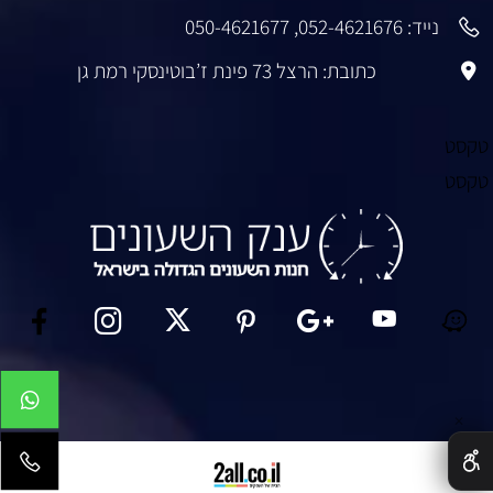
נייד:
052-4621676
,
050-4621677
כתובת: הרצל 73 פינת ז’בוטינסקי רמת גן
טקסט
טקסט
✕