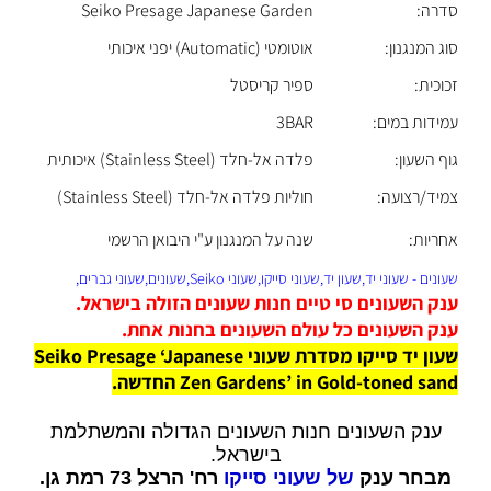
סדרה:
Seiko Presage Japanese Garden
סוג המנגנון:
אוטומטי (Automatic) יפני איכותי
זכוכית:
ספיר קריסטל
עמידות במים:
3BAR
גוף השעון:
פלדה אל-חלד (Stainless Steel) איכותית
צמיד/רצועה:
חוליות פלדה אל-חלד (Stainless Steel)
אחריות:
שנה על המנגנון ע"י היבואן הרשמי
שעונים - שעוני יד,שעון יד,שעוני סייקו,שעוני Seiko,שעונים,שעוני גברים,
ענק השעונים סי טיים חנות שעונים הזולה בישראל.
ענק השעונים כל עולם השעונים בחנות אחת.
שעון יד סייקו מסדרת שעוני Seiko Presage ‘Japanese
Zen Gardens’ in Gold-toned sand החדשה.
ענק השעונים חנות השעונים הגדולה והמשתלמת
בישראל.
מבחר ענק
של שעוני סייקו
רח' הרצל 73 רמת גן.