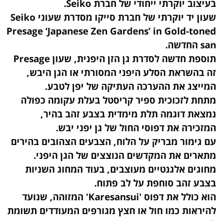
בעיצוב יוקרתי ייחודי של חברת Seiko.
שעון יד יוקרתי של חברת סייקו מסדרת שעוני Seiko
Presage ‘Japanese Zen Gardens’ in Gold-toned
san החדשה.
תוספת חדשה לסדרת גן הזן היפנית, שעון Presage
זה בהשראת הסלע היפני המסורתי או הגן היבש,
המייצג את ההערכה העתיקה של יפן לטבע.
מתחת לזכוכית ספיר קריסטל בעלת עקומה כפולה
נמצאת דוגמה תלת מימדית בצבע זהב בהיר,
המזכירה את דפוסי החול של גן יפני יבש.
עם גימור מבריק על הלוח, הצבעים הצהובים בהירים
מתארים את המקדשים הנוצצים של הגן היפני.
מחוגים אלגנטיים מעוצבים, בעוד המחוג השניות
בצבע זהב סוחפת על לב פתוח.
הוא כולל את דפוס 'Karesansui' המזוהה, שנועד
להיראות כמו חול או חצץ מגורפים המעודדים תשומת