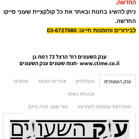
החדשה.
ניתן להשיג בחנות ובאתר את כל קולקציית שעוני סייקו
החדשה.
לבירורים והזמנות חייגו: 03-6727080
ענק השעונים רח' הרצל 73 רמת גן
www.ctime.co.il
-חנות שעונים ענק הש
עונים
משלוחים
אחריות המוצר
מותגים
ענק השעונים
אבטחת האתר
חוות דעת שנוספו לאחרונה
חצי שעה חניה חינם