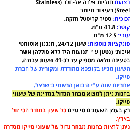
רצועת
חוליות פלדה אל-חלד (Stainless
Steel)
בעיצוב מיוחד.
זכוכית:
ספיר קריסטל חזקה.
קוטר:
41.8
מ"מ.
עובי:
12.5
מ"מ.
פונקציות נוספות:
שעון 24/12,
מנגנון אוטומטי
איכותי (נטען ע"י תנועות היד ללא סוללה) אשר
בטעינה מלאה מספיק עד לכ-41 שעות עבודה.
השעון מגיע בקופסא מהודרת ומקורית של חברת
סייקו.
אחריות שנה ע"י היבואן הרשמי בישראל.
בחנות ניתן למצוא מבחר הגדול במדינה של שעוני
סייקו.
רק בענק השעונים סי טיים
כל שעון במחיר הכי זול
בארץ.
ניתן לראות בחנות מבחר גדול של שעוני סייקו מסדרה