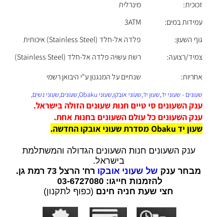
זכוכית:
מינרלית
עמידות במים:
3ATM
גוף השעון:
פלדה אל-חלד (Stainless Steel) איכותית
צמיד/רצועה:
רשת עשויה פלדה אל-חלד (Stainless Steel)
אחריות:
שנתיים על המנגנון ע"י היבואן רשמי
שעונים - שעוני יד,שעון יד,שעוני אובקו,שעוני Obaku,שעונים,שעוני נשים,
ענק השעונים סי טיים חנות שעונים הזולה בישראל.
ענק השעונים כל עולם השעונים בחנות אחת.
שעון יד
Obaku
מסדרת שעוני אובקו החדשה.
ענק השעונים חנות השעונים הגדולה והמשתלמת
בישראל.
מבחר ענק
של שעוני אובקו
רח' הרצל 73 רמת גן.
להזמנות חייגו: 03-6727080
חצי שעת חניה חינם
(כפוף לתקנון)