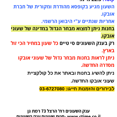
השעון מגיע בקופסא מהודרת ומקורית של חברת
אובקו.
אחריות שנתיים ע"י היבואן הרשמי.
בחנות ניתן למצוא מבחר הגדול במדינה של שעוני
אובקו.
רק בענק השעונים סי טיים
כל שעון במחיר הכי זול
בארץ.
ניתן לראות בחנות מבחר גדול של שעוני אובקו
מסדרה החדשה.
ניתן להשיג בחנות ובאתר את כל קולקציית
שעוני אובקו החדשה.
לבירורים והזמנות חייגו: 03-6727080
ענק השעונים רח' הרצל 73 רמת גן
www.ctime.co.il
-חנות שעונים ענק הש
עונים