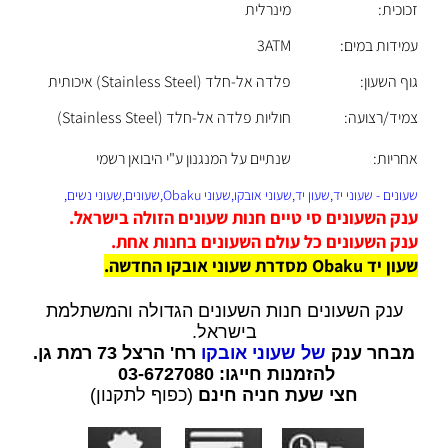
זכוכית:
מינרלית
עמידות במים:
3ATM
גוף השעון:
פלדה אל-חלד (Stainless Steel) איכותית
צמיד/רצועה:
חוליות פלדה אל-חלד (Stainless Steel)
אחריות:
שנתיים על המנגנון ע"י היבואן רשמי
שעונים - שעוני יד,שעון יד,שעוני אובקו,שעוני Obaku,שעונים,שעוני נשים,
ענק השעונים סי טיים חנות שעונים הזולה בישראל.
ענק השעונים כל עולם השעונים בחנות אחת.
שעון יד
Obaku
מסדרת שעוני אובקו החדשה.
ענק השעונים חנות השעונים הגדולה והמשתלמת
בישראל.
מבחר ענק
של שעוני אובקו
רח' הרצל 73 רמת גן.
להזמנות חייגו: 03-6727080
חצי שעת חניה חינם
(כפוף לתקנון)