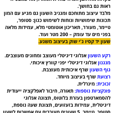
ראות גם בחושך.
מלבד עיצוב מתוחכם ומגניב השעון גם מגיע עם המון
תכונות שימושיות ונוחות לשימוש כגון: סטופר,
טיימר, מעורר, תאריכון אוטומטי מלא, עמידות מלאה
בפני מים עד עומק – 200 מטר ועוד.
שעון יד קסיו ג'י שוק בעיצוב משגע.
רקע השעון
אנלוגי דיגיטלי מעוצב ומחוגים מעוצבים.
מנגנון
אנלוגי דיגיטלי יפני קוורץ איכותי.
גוף השעון
שרף איכותית
מעוצבת
.
רצועת
שרף בעיצוב מיוחד
.
זכוכית:
מינרלית.
פונקציות נוספות:
תאורה, חיבור לאפלקציה ייעודית
להסמארטפון בעזרת בלוטוס, תצוגה אנלוגי
דיגיטלית, עמידות בזעזועים, תצוגת שעה נוספת,
סטופר, טיימר, 5 שעונים מעוררים עם אפשרות לשעון