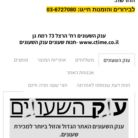
החדשה.
לבירורים והזמנות חייגו: 03-6727080
ענק השעונים רח' הרצל 73 רמת גן
www.ctime.co.il
-חנות שעונים ענק הש
עונים
משלוחים
אחריות המוצר
מותגים
ענק השעונים
אבטחת האתר
חוות דעת שנוספו לאחרונה
חצי שעה חניה חינם
ענק השעונים האתר הגדול והזול ביותר למכירת
שעונים.