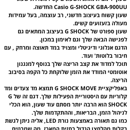
Casio G-SHOCK GBA-900UU החדשה.
שעון קשוח בעיצוב חדשני, רב עוצמה, בעל עמידות
מעולה בזעזועים קשים.
שעון ספורט של G SHOCK בעיצוב המתאים גם
לפגישה הבאה שלך וגם לאימון במכון.
הדגם אנלוגי ודיגיטלי ומצויד במד תאוצה ומרחק , עם
חיבור בלוטות' ועוד.
תוכל למדוד את קצב הריצה שלך בנוסף למנגנון
אוטומטי המודד את הזמן שלוקחת כל הקפה בסיבוב
הריצה.
באפליקציית G SHOCK MOVE תמצא מד צעדים ומד
קלוריות עם היסטוריית הפעילות שלך. דגם זה של G
SHOCK הוא הרבה יותר מסתם עוד שעון, הוא הכלי
לניהול הזמן, הבריאות, וההתקדמות שלך.
כמו גם תאורה באמצעות נורת LED, אליה ניתן לגשת
בקלות מהלחצן הגדול בחזית המארז, מה שמבטיח