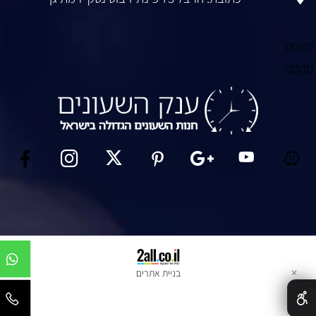
קסט
קסט
בניית אתרים
✕