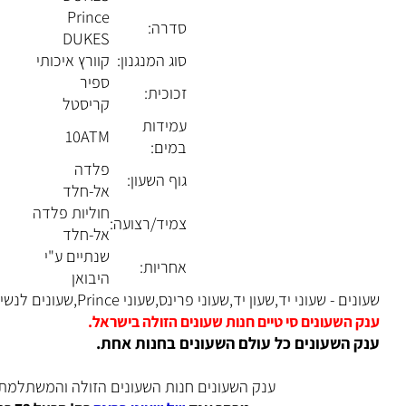
DUKES
Prince
סדרה:
DUKES
סוג המנגנון:
קוורץ איכותי
ספיר
זכוכית:
קריסטל
עמידות
10ATM
במים:
פלדה
גוף השעון:
אל-חלד
חוליות פלדה
צמיד/רצועה:
אל-חלד
שנתיים ע"י
אחריות:
היבואן
- שעוני יד,שעון יד,שעוני פרינס,שעוני Prince,שעונים לנשים,שעוני גברים,
השעונים סי טיים חנות שעונים הזולה בישראל.
השעונים כל עולם השעונים בחנות אחת.