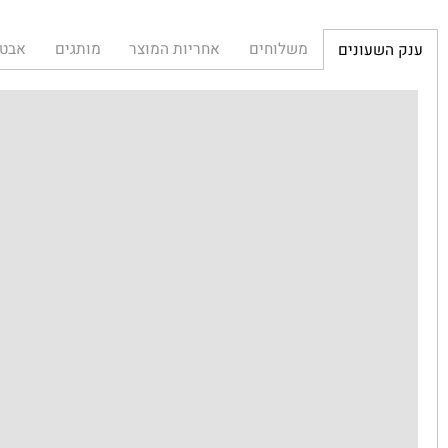
סף לרשימת המשאלות
משלוחים
אחריות המוצר
מותגים
אבטחת הא
השעונים
ענ