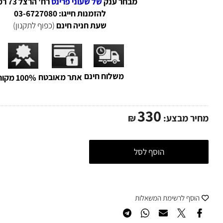
ענק השעונים חנות השעונים הזולה והמשתלמת בישר
מבחר ענק
של שעוני פרינס
רח' הרצל 73 רמת גן.
להזמנות חייגו: 03-6727080
שעת חניה חינם
(כפוף לתקנון)
משלוח חינם
אתר מאובטח
100% מקורי
330
ר מבצע:
₪
הוסף לסל