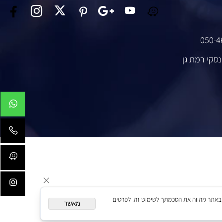
טקסט
050