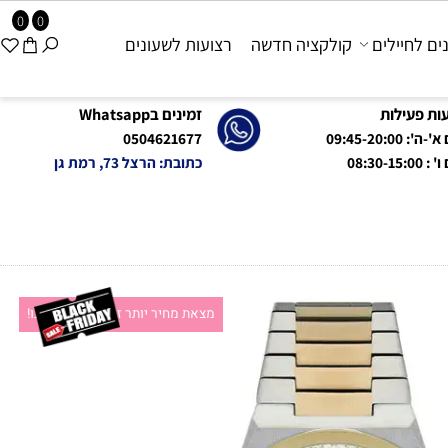
0
0
 לחיילים
קולקציה חדשה
רצועות לשעונים
פעילות
זמינים בWhatsapp
09:45-20:0
0504621677
08:
כתובת: הרצל 73, רמת גן
מצאת מחיר יותר זול?תקשרו אלינו!