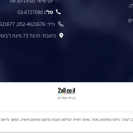
יצירת קשר
שעות פעילות:
יום א'-ה': 09:45-20:00
יום שישי: 08:30-15:00
טל':
03-6727080
נייד:
052-4621676
,
-4621677
כתובת: הרצל 73 פינת ז’בוטינסקי רמת גן
טקסט