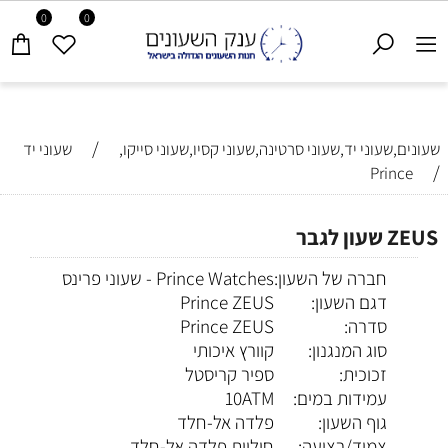
0
0
/
שעונים,שעוני יד,שעוני סרטינה,שעוני קסיו,שעוני סייקו,
שעוני יד
/
Prince
ZEUS שעון לגבר
חברה של השעון:
Prince Watches - שעוני פרינס
דגם השעון:
Prince ZEUS
סדרה:
Prince ZEUS
סוג המנגנון:
קוורץ איכותי
זכוכית:
ספיר קריסטל
עמידות במים:
10ATM
גוף השעון:
פלדה אל-חלד
צמיד/רצועה:
חוליות פלדה אל-חלד