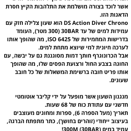
אשר לוכד בצורה מושלמת את התלהבות הקיץ חסרת
הדאגות הזו.
DS Action Diver Chrono הוא שעון צלילה חזק עם
עמידות למים של עד 30BAR (300 מטר), העומד
בדרישות המחמירות של ISO 6425, מה שהופך אותו
לערכה חיונית למי שיוצא מתחת למים.
אבל הכרונוגרף חותך דמות מסוגננת גם על יבשה, עם
החוגה בצבע החול ורצועת הפסים שלו, מה שהופך
אותו פריט חובה ברשימת המשאלות של כל חובב
שעונים.
מנגנון השעון אשר מופעל על ידי קליבר אוטומטי
חדשני עם עתודת כוח של 68 שעות.
תאריך (מעל הספרה 6), ספרות ומחוגים מעוצבים
בעיצוב ייחודי (זוהרים בחושך), כתר מתפתח הברגה,
עמיד במים 300M (30BAR)!