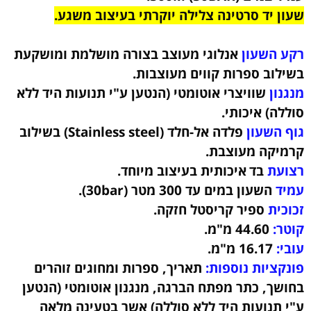
שעון יד סרטינה צלילה יוקרתי בעיצוב משגע.
רקע השעון
אנלוגי מעוצב בצורה מושלמת ומושקעת
בשילוב ספרות קווים מעוצבות.
מנגנון
שוויצרי אוטומטי (הנטען ע"י תנועות היד ללא
סוללה) איכותי.
גוף השעון
פלדה אל-חלד (Stainless steel) בשילוב
קרמיקה
מעוצבת
.
רצועת
בד
איכותית בעיצוב מיוחד.
עמיד
השעון במים עד 300 מטר (30bar)
.
זכוכית
ספיר קריסטל חזקה.
קוטר:
44.60 מ"מ.
עובי:
16.17 מ"מ.
פונקציות נוספות:
תאריך, ספרות ומחוגים זוהרים
בחושך, כתר מפתח הברגה, מנגנון אוטומטי (הנטען
ע"י תנועות היד ללא סוללה) אשר בטעינה מלאה