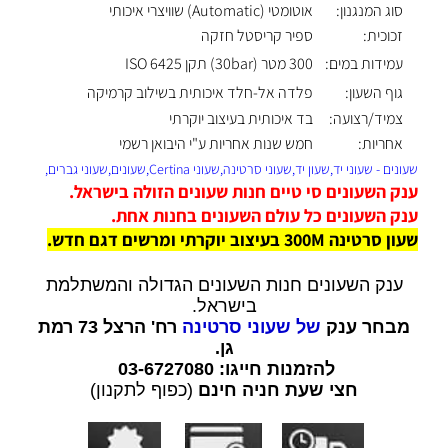
סוג המנגנון:
אוטומטי (Automatic) שוויצרי איכותי
זכוכית:
ספיר קריסטל חזקה
עמידות במים:
300 מטר (30bar) תקן ISO 6425
גוף השעון:
פלדה אל-חלד איכותית בשילוב קרמיקה
צמיד/רצועה:
בד איכותית בעיצוב יוקרתי
אחריות:
חמש שנות אחריות ע"י היבואן רשמי
שעונים - שעוני יד,שעון יד,שעוני סרטינה,שעוני Certina,שעונים,שעוני גברים,
ענק השעונים סי טיים חנות שעונים הזולה בישראל.
ענק השעונים כל עולם השעונים בחנות אחת.
שעון סרטינה 300M בעיצוב יוקרתי ומרשים דגם חדש
.
ענק השעונים חנות השעונים הגדולה והמשתלמת
בישראל.
מבחר ענק
של שעוני סרטינה
רח' הרצל 73 רמת
גן.
להזמנות חייגו: 03-6727080
חצי שעת חניה חינם
(כפוף לתקנון)