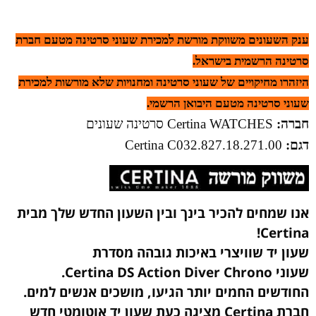
ענק השעונים משווקת מורשת למכירת שעוני סרטינה מטעם חברת
סרטינה הרשמית בישראל.
היזהרו מחיקויים של שעוני סרטינה ומחנויות שלא מורשות למכירת
שעוני סרטינה מטעם היבואן הרשמי.
חברה:
Certina WATCHES סרטינה שעונים
דגם:
Certina
C032.827.18.271.00
אנו שמחים להכיר בינך ובין השעון החדש שלך מבית
Certina!
שעון יד שוויצרי באיכות גובהה מסדרת
שעוני Certina DS Action Diver Chrono.
החודשים החמים יותר הגיעו, מושכים אנשים למים.
חברת Certina מציגה כעת שעון יד אוטומטי חדש