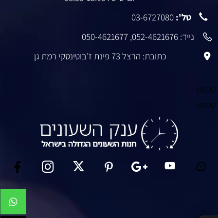
טל':
03-6727080
נייד:
052-4621676
,
050-4621677
כתובת: הרצל 73 פינת ז’בוטינסקי רמת גן
טקסט
טקסט
✕