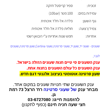
זכוכית:
ספיר קריסטל חזקה
עמידות במים:
100 מטר (10bar)
גוף השעון:
פלדה אל-חלד איכותית
צמיד/רצועה:
חוליות פלדה אל-חלד איכותית
אחריות:
חמש שנות אחריות ע"י היבואן רשמי
שעונים - שעוני יד,שעון יד,שעוני סרטינה,שעוני Certina,שעון סרטינה,שעונים
לגבר,
ענק השעונים סי טיים חנות שעונים הזולה בישראל.
ענק השעונים כל עולם השעונים בחנות אחת.
שעון סרטינה אוטומטי בעיצוב אלגנטי דגם חדש.
ענק השעונים שתי חנויות שעונים במקום אחד.
מבחר ענק
של שעוני סרטינה
רח' הרצל 73 רמת
גן.
להזמנות חייגו: 03-6727080
חצי שעה חניה חינם
(כפוף לתקנון)