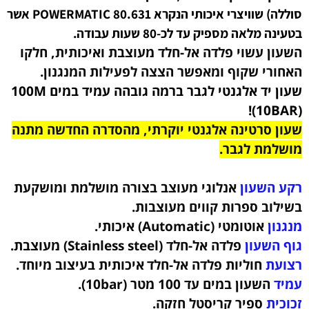
סוללה)
שוויצרי איכותי הנקרא POWERMATIC 80.631 אשר
.
בטעינה מלאה מספיק עד לכ-80 שעות עבודה
השעון עשוי פלדה אל-חלד מעוצבת ואיכותית, חלקו
האחורי שקוף ומאפשר הצצה לפעילות המנגנון.
שעון יד אלגנטי לגבר ברמה גובהה עמיד במים 100M
(10BAR)!
שעון סרטינה אלגנטי יוקרתי, מהסדרה החדשה מתנה
מושלמת לגבר.
רקע השעון
אנלוגי מעוצב בצורה מושלמת ומושקעת
בשילוב ספרות קווים מעוצבות.
מנגנון
אוטומטי (Automatic) איכותי.
גוף השעון
פלדה אל-חלד (Stainless steel)
מעוצבת
.
רצועת
חוליות פלדה אל-חלד
איכותית בעיצוב מיוחד.
עמיד
השעון במים עד 100 מטר (10bar)
.
זכוכית
ספיר קריסטל חזקה.