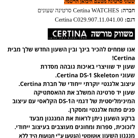
שעוני סרטינה מטעם היבואן הרשמי.
חברה:
Certina WATCHES סרטינה שעונים
דגם:
Certina
C029.907.11.041.00
אנו שמחים להכיר בינך ובין השעון החדש שלך מבית
Certina!
שעון יד שוויצרי באיכות גובהה מסדרת
שעוני Certina DS-1 Skeleton.
עיצוב אלגנטי יוקרתי ייחודי של חברת Certina.
שעון יד סרטינה המשלב את ההאסתטיקה
המינימליסטית של דגמי הDS-1 הקלאסי עם עיצוב
פנים פתוח אלגנטי ומסקרן.
ברקע השעון ניתן לראות את המנגנון מבעד
לזכוכית, ספרות ומחוגים מעוצבים בעיצוב ייחודי.
מנגנון השעון
אוטומטי (הנטען ע"י תנועות היד ללא