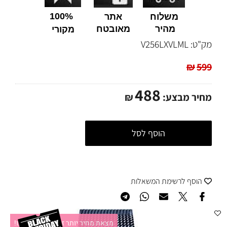
100%
משלוח
אתר
מהיר
מאובטח
מקורי
מק"ט:
V256LXVLML
₪
599
488
מחיר מבצע:
₪
הוסף לסל
הוסף לרשימת המשאלות
מצאת מחיר יותר זול?תקשרו אלינו!