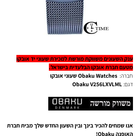
ענק השעונים משווקת מורשת למכירת שעוני יד אובקו
מטעם חברת אובקו הבלעדית בישראל.
חברה:
Obaku Watches שעוני אובקו
דגם:
V256LXVLML
Obaku
אנו שמחים להכיר בינך ובין השעון החדש שלך מבית חברת
האופנה Obaku!