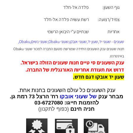
גוף השעון:
פלדה אל-חלד
צמיד/רצועה:
רשת עשויה פלדה אל-חלד
אחריות
שנתיים ע"י היבואן הרשמי
שעונים - שעוני יד,שעון יד,שעוני אובקו,שעוני Obaku,שעוני נשים,Obaku,
ח
נות שעונים ענק השעונים היחידה שמורשת מטעם החברה למכור שעוני Obaku
באינטרנט.
ענק השעונים סי טיים חנות שעונים הזולה בישראל.
דרוש את תעודת אחריות האורגנלית של החברה.
שעון יד אובקו דגם חדש.
ענק השעונים כל עולם השעונים בחנות אחת.
מבחר ענק
של שעוני אובקו
רח' הרצל 73 רמת גן.
להזמנות חייגו: 03-6727080
חניה חינם
(כפוף לתקנון)