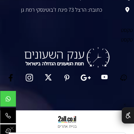
כתובת: הרצל 73 פינת ז’בוטינסקי רמת גן
טקסט
טקסט
✕
בניית אתרים