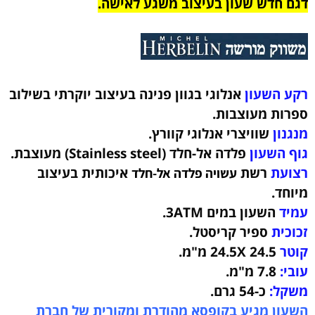
דגם חדש שעון בעיצוב משגע לאישה.
רקע השעון
אנלוגי
בגוון פנינה
בעיצוב יוקרתי
בשילוב
ספרות מעוצבות.
מנגנון
שוויצרי אנלוגי קוורץ
.
גוף השעון
פלדה אל-חלד
(Stainless steel)
מעוצבת.
רצועת
רשת
איכותית
בעיצוב
עשויה פלדה אל-חלד
מיוחד
.
עמיד
השעון במים 3ATM.
זכוכית
ספיר קריסטל.
קוטר
24.5X 24.5 מ"מ.
עובי:
7.8 מ"מ.
משקל:
כ-54 גרם.
השעון מגיע בקופסא מהודרת ומקורית של חברת