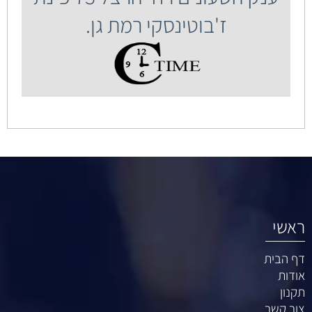
ז'בוטינסקי רמת גן.
אשי
 הבית
דות
נון
ר קשר