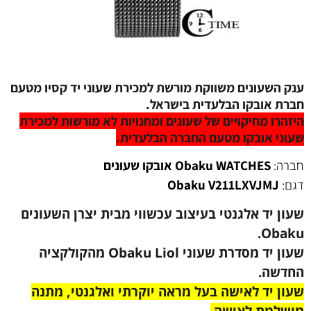
ק השעונים משווקת מורשת למכירת שעוני יד קסיו מטעם
רת אובקו הבלעדית בישראל.
זהרו מחיקויים של שעונים ומחנויות לא מורשות למכירת
וני אובקו מטעם החברה הבלעדית.
ברה:
Obaku WATCHES אובקו שעונים
גם:
Obaku V211LXVJMJ
ון יד אלגנטי בעיצוב עכשווי מבית יצרן השעונים
Obaku
שעון יד מסדרת שעוני Obaku Liol מהקולקציה
חדשה.
עון יד לאישה בעל מראה יוקרתי ואלגנטי,
מתנה
ושלמת לאישה.