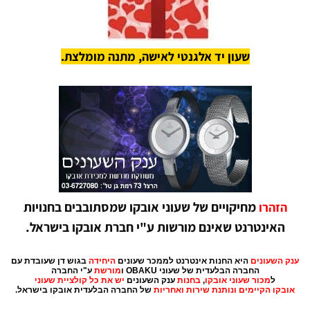
שעון יד אלגנטי לאישה, מתנה מומלצת.
מחיקויים של שעוני אובקו שמסתובבים בחנויות
הזהרו
האינטרנט שאינם מורשות ע"י חברת אובקו בישראל.
נק השעונים
היא החנות אינטרנט לממכר שעונים
היחידה
בגוש דן שעובדת עם
החברה הבלעדית של שעוני OBAKU ו
מורשת
ע"י החברה
ל
מכור
שעוני אובקו
,
בחנות
ענק השעונים
יש את כל קולציית שעוני
אובקו
הקיימים
ונותנת שירות ואחריות
של החברה הבלעדית אובקו בישראל.