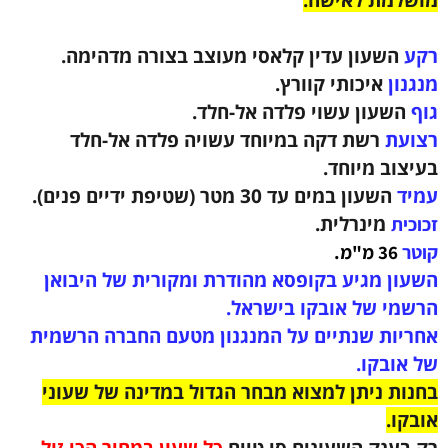
קע
השעון עדין קלאסי
מעוצב בצורה מדהימה
.
גנון
איכותי קוורץ.
וף
השעון עשוי פלדה אל-חלד
.
צועת
רשת
דקה במיוחד
עשויה פלדה אל-חלד
יצוב מיוחד.
מיד
השעון במים עד 30 מטר (שטיפת ידיים פנים).
מינרלית.
וכית
וטר
36 מ"מ.
שעון מגיע בקופסא מהודרת ומקורית של היבואן
רשמי של אובקו בישראל.
חריות שנתיים על המנגנון מטעם החברה הרשמית
ל אובקו.
חנות ניתן למצוא מבחר הגדול במדינה של שעוני
בקו.
ק בענק השעונים סי טיים
כל שעון במחיר הכי זול