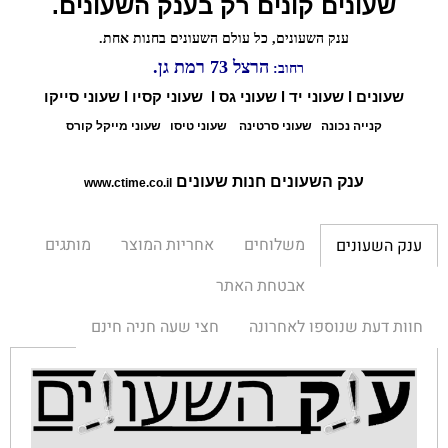
שעונים קונים רק בענק השעונים.
ענק השעונים, כל עולם השעונים בחנות אחת.
הרצל 73 רמת גן.
רחוב:
שעונים l שעוני יד l שעוני גס l שעוני קסיו l שעוני סייקו
קנייה נכונה
שעוני סרטינה
שעוני טיסו
שעוני מייקל קורס
ענק השעונים חנות שעונים
www.ctime.co.il
משלוחים
אחריות המוצר
מותגים
ענק השעונים
אבטחת האתר
חוות דעת שנוספו לאחרונה
חצי שעה חניה חינם