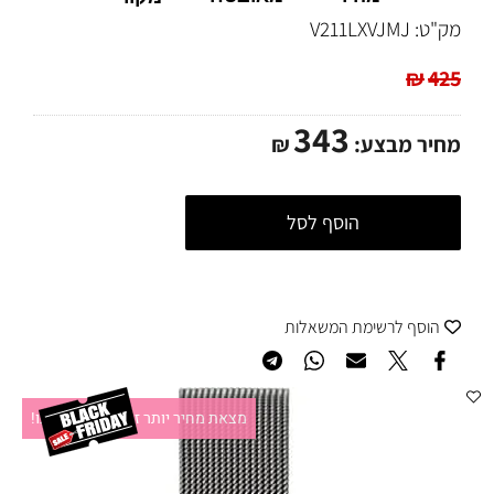
מק"ט:
V211LXVJMJ
₪
425
343
מחיר מבצע:
₪
הוסף לסל
הוסף לרשימת המשאלות
מצאת מחיר יותר זול?תקשרו אלינו!