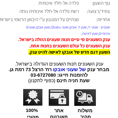
גוף השעון:
פלדה אל-חלד איכותית
צמיד/רצועה:
רשת פלדה אל-חלד איכותית נוחה
אחריות:
שנתיים על המנגנון ע"י היבואן הרשמי בישראל
שעונים - שעוני יד,שעון יד אובקו,שעוני Obaku,שעון אובקו,שעונים
איכותיים,שעון לאישה,
ענק השעונים סי טיים חנות שעונים הזולה בישראל.
ענק השעונים כל עולם השעונים בחנות אחת.
השעון דגם חדש של אובקו לאישה להיט ענק.
ענק השעונים חנות השעונים הגדולה בישראל.
מבחר ענק
של שעוני אובקו
רח' הרצל 73 רמת גן.
להזמנות חייגו: 03-6727080
שעת חניה חינם
(כפוף לתקנון)
100%
משלוח
אתר
מהיר
מאובטח
מקורי