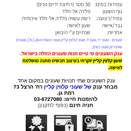
עמידות במים:
30 מטר (רחיצת ידיים פנים)
גוף השעון:
פלדה אל-חלד
צמיד/רצועה:
רשת עשויה פלדה אל-חלד איכותית
גבר/אישה
שעון לאישה
אחריות:
שנתיים ע"י היבואן
שעונים - שעוני יד,שעון יד,שעוני קלווין קליין,שעוני CK,Calvin Klein,שעונים
שוויצרים,שעוני נשים,
ענק השעונים סי טיים חנות שעונים הזולה בישראל.
שעון קלווין קליין יוקרתי בעיצוב תכשיט מתנה מושלמת
לאישה.
ענק השעונים שתי חנויות שעונים במקום אחד.
מבחר ענק
של שעוני קלווין קליין
רח' הרצל 73
רמת גן.
להזמנות חייגו: 03-6727080
חניה חינם
(כפוף לתקנון)