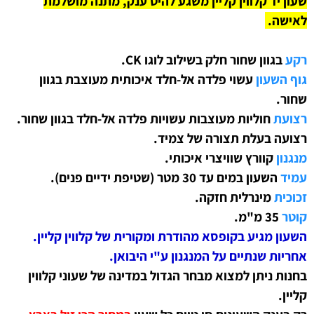
שעון יד קלווין קליין משגע להיט ענק, מתנה מושלמת
לאישה.
רקע
בגוון שחור חלק בשילוב לוגו CK.
גוף השעון
עשוי פלדה אל-חלד איכותית מעוצבת
בגוון
שחור
.
רצועת
חוליות מעוצבות עשויות פלדה אל-חלד
בגוון שחור
.
רצועה בעלת תצורה של צמיד.
מנגנון
קוורץ שוויצרי איכותי.
עמיד
השעון
במים עד 30 מטר (שטיפת ידיים פנים).
זכוכית
מינרלית חזקה.
קוטר
35 מ"מ.
השעון מגיע בקופסא מהודרת ומקורית של קלווין קליין.
אחריות שנתיים על המנגנון ע"י היבואן
.
בחנות ניתן למצוא מבחר הגדול במדינה של שעוני קלווין
קליין.