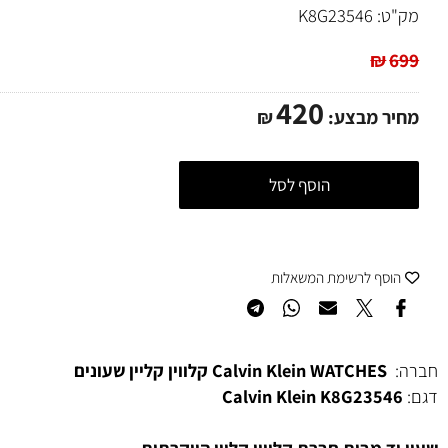
חינם
מאובטח
מקורי
ט:
K8G23546
₪
420
ר מבצע:
₪
הוסף לסל
סף לרשימת המשאלות
WATCHES קלווין קליין שעונים
Calvin Klein