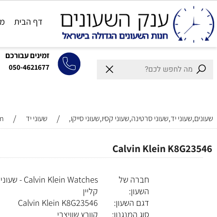
דף הבית
מותגים
זמינים עבורכם
050-4621677
/
/
וני יד,שעוני סרטינה,שעוני קסיו,שעוני סייקו,
שעוני יד
n Klein
Calvin Klein K8G
חברה של
Calvin Klein Watches - שעוני קלווין
השעון:
קליין
דגם השעון:
K8G23546
Calvin Klein