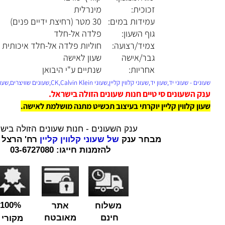
סוג המנגנון:
קוורץ שוויצרי
זכוכית:
מינרלית
עמידות במים:
30 מטר (רחיצת ידיים פנים)
גוף השעון:
פלדה אל-חלד
צמיד/רצועה:
חוליות פלדה אל-חלד איכותית
גבר/אישה
שעון לאישה
אחריות:
שנתיים ע"י היבואן
וני יד,שעון יד,שעוני קלווין קליין,שעוני CK,Calvin Klein,שעונים שוויצרים,שעוני נשים,
השעונים סי טיים חנות שעונים הזולה בישראל.
 קלווין קליין יוקרתי בעיצוב תכשיט מתנה מושלמת לאישה.
ענק השעונים - חנות שעונים הזולה בישראל.
מבחר ענק
של שעוני קלווין קליין
רח' הרצל 73 רמת גן.
להזמנות חייגו: 03-6727080
100%
משלוח
אתר