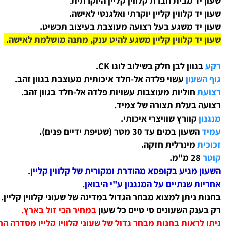
Calvin Klein
K8G2354
ד מבית חברת קלווין קליין היוקרתית
.
 קלווין קליין יוקרתי ואלגנטי לאישה.
ד משגע בעל רצועה מעוצבת בעיצוב תכשיט.
ד קלווין קליין משגע להיט ענק, מתנה מושלמת לאישה.
וון לבן חלק בשילוב לוגו CK.
עון
עשוי פלדה אל-חלד איכותית מעוצבת
בגוון זהב
.
חוליות מעוצבות עשויות פלדה אל-חלד
בגוון זהב
.
בעלת תצורה של צמיד.
קוורץ שוויצרי איכותי.
שעון
במים עד 30 מטר (שטיפת ידיים פנים).
מינרלית חזקה.
 מ"מ.
מגיע בקופסא מהודרת ומקורית של קלווין קליין.
 שנתיים על המנגנון ע"י היבואן
.