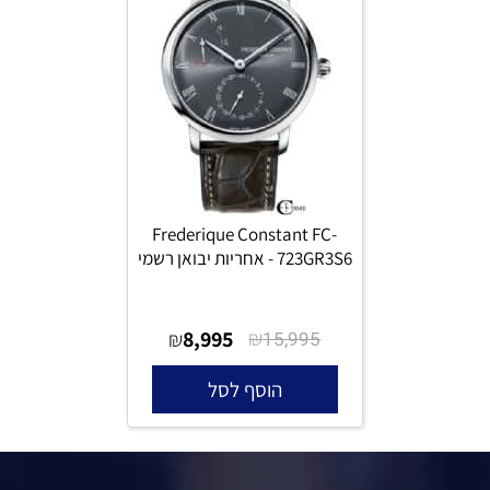
Frederique Constant FC-
723GR3S6 - אחריות יבואן רשמי
8,995
₪
₪
15,995
הוסף לסל