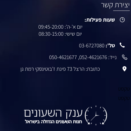
יצירת קשר
שעות פעילות:
יום א'-ה': 09:45-20:00
יום שישי: 08:30-15:00
טל':
03-6727080
נייד:
052-4621676
,
050-4621677
כתובת: הרצל 73 פינת ז’בוטינסקי רמת גן
טקסט
טקסט