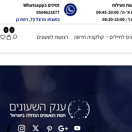
פעילות
זמינים בWhatsapp
09:45-20:0
0504621677
08:
כתובת: הרצל 73, רמת גן
0
0
 לחיילים
קולקציה חדשה
רצועות לשעונים
טקסט