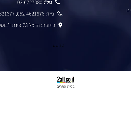
טל':
03-6727080
נייד:
052-4621676
,
-4621677
כתובת: הרצל 73 פינת ז’בוטינסקי רמת גן
טקסט
בניית אתרים