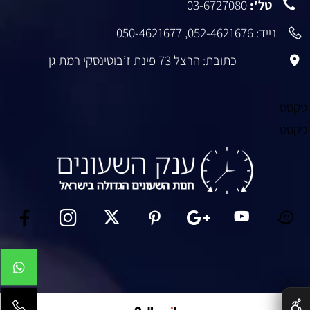
טל':
03-6727080
נייד:
052-4621676
,
050-4621677
כתובת: הרצל 73 פינת ז’בוטינסקי רמת גן
טקסט
טקסט
✕