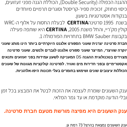
ההגנה הכפולה (
Double Security
), הכוללת הגנה מפני זעזועים,
כיסוי מחוזק, זכוכית ספיר-קריסטל וסוגרים תרמיים מיוחדים
בנקודות אסטרטגיות בשעון.
בשנת 1995 סרטינה
CERTINA
לבעלת החסות על אלוף ה-
WRC
קולין מק'ריי, והחל משנת 2005,
CERTINA
היא שותפה פעילה
בקבוצת
BMW Sauber
בתחרויות הפורמולה 1.
חברת סרטינה יצרנית שעוני הספורט אלגנט היוקרתיים ביותר הינו מותג שעוני
יוקרה שוויצרי, המייצר שעוני ספורט אלגנט לגברים ולנשים. שעוני סרטינה
מצוידים בטכנולוגית ההגנה
DS
המעניקה לשעון עמידות בפני זעזועים ותנאים
אקסטרימיים ובפני חדירות מים ואוויר. לסרטינה קולקציות מגוונות של שעונים
הכוללות עיצובים שונים ושימוש בחומרים בעלי תכונות היפו-אלרגניות.
ענק השעונים שומרת לעצמה את הזכות לבטל את המבצע בכל זמן
ובלי הודעה מוקדמת או עד גמר המלאי.
ענק השעונים היא מפיצה מורשת מטעם חברת סרטינה.
ענק השעונים נמצאת בהרצל 73 רמת גן.