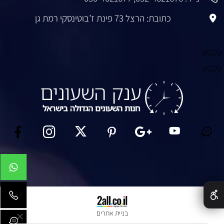
כתובת: הרצל 73 פינת ז’בוטינסקי רמת גן
טקסט
טקסט
✕
בניית אתרים