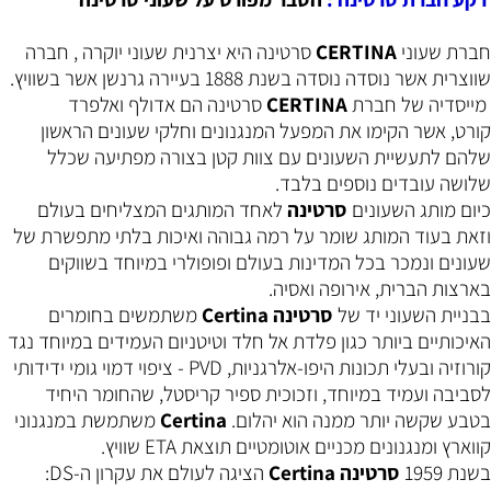
חברת שעוני
CERTINA
סרטינה
היא יצרנית שעוני יוקרה ,
חברה
שווצרית אשר נוסדה נוסדה בשנת 1888 בעיירה גרנשן אשר בשוויץ.
מייסדיה של חברת
CERTINA
סרטינה הם אדולף ואלפרד
קורט, אשר הקימו את המפעל המנגנונים וחלקי שעונים הראשון
שלהם לתעשיית השעונים עם צוות קטן בצורה מפתיעה שכלל
שלושה עובדים נוספים בלבד.
כיום מותג השעונים
סרטינה
לאחד המותגים המצליחים בעולם
וזאת בעוד המותג שומר על רמה גבוהה ואיכות בלתי מתפשרת של
שעונים ונמכר בכל המדינות בעולם ופופולרי במיוחד בשווקים
בארצות הברית, אירופה ואסיה.
בבניית השעוני יד של
Certina סרטינה
משתמשים בחומרים
האיכותיים ביותר כגון פלדת אל חלד וטיטניום העמידים במיוחד נגד
קורוזיה ובעלי תכונות היפו-אלרגניות,
PVD
-
ציפוי דמוי גומי ידידותי
לסביבה ועמיד במיוחד, וזכוכית ספיר קריסטל, שהחומר היחיד
בטבע שקשה יותר ממנה הוא יהלום.
Certina
משתמשת במנגנוני
קווארץ ומנגנונים מכניים אוטומטיים תוצאת
ETA
שוויץ.
בשנת 1959
Certina סרטינה
הציגה לעולם את עקרון ה-
DS
: