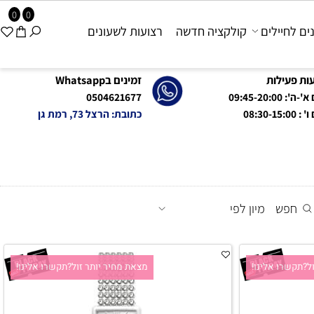
0
0
 לחיילים
קולקציה חדשה
רצועות לשעונים
פעילות
זמינים בWhatsapp
09:45-20:0
0504621677
08:
כתובת: הרצל 73, רמת גן
חפש
מיון לפי
קשרו אלינו!
מצאת מחיר יותר זול?תקשרו אלינו!