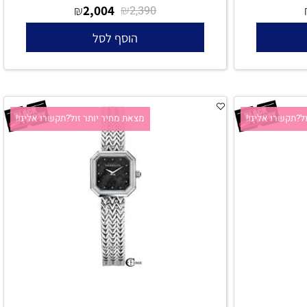
Michel Herbelin 17483/BP19 - אחריות יבואן רשמי
2,004
₪
₪
2,390
הוסף לסל
קשרו אלינו!
מצאת מחיר יותר זול?תקשרו אלינו!