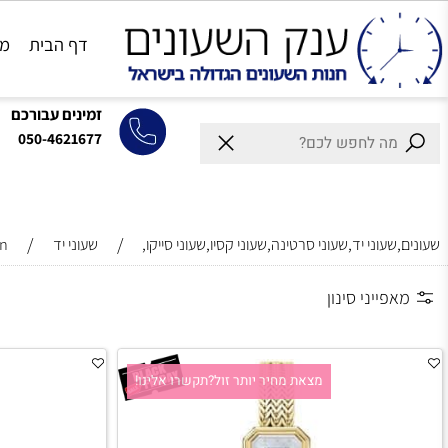
דף הבית
מותגים
זמינים עבורכם
050-4621677
/
/
וני יד,שעוני סרטינה,שעוני קסיו,שעוני סייקו,
שעוני יד
erbelin
ייני סינון
מצאת מחיר יותר זול?תקשרו אלינו!
מצאת