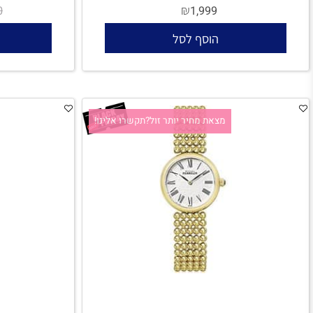
Michel Herbelin - אחריות יבואן רשמי
Michel Herbelin 14545/B25 - אחריו
₪
₪
1,890
1,999
הוסף לסל
הו
מצאת מחיר יותר זול?תקשרו אלינו!
מצאת