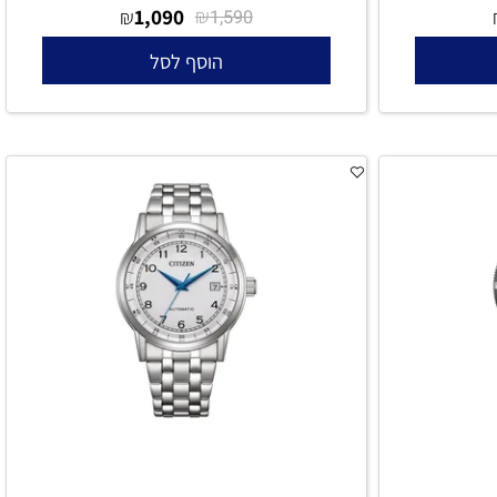
שעון CITIZEN כרונוגרף לגבר AN3660-73X
1,090
₪
₪
1,590
הוסף לסל