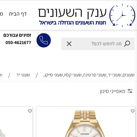
דף הבית
מותגים
זמינים עבורכם
050-4621677
/
/
וני יד,שעוני סרטינה,שעוני קסיו,שעוני סייקו,
שעוני יד
Citizen
ייני סינון