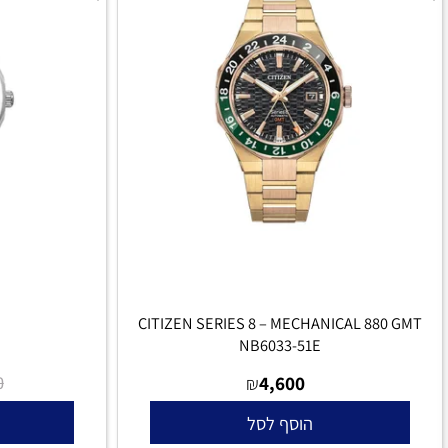
85L
CITIZEN SERIES 8 – MECHANICAL 880
NB6033-51E
₪
4,600
₪
2,370