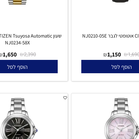
ש
NJ0234-58X
1,650
₪
1,150
₪
₪
2,390
סף לסל
הוסף לסל